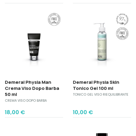
price
price
price
price
was:
is:
was:
is:
18,00 €.
16,50 €.
30,00 €.
27,00 €.
Demeral Physia Man
Demeral Physia Skin
Crema Viso Dopo Barba
Tonico Gel 100 ml
50 ml
TONICO GEL VISO RIEQUILIBRANTE
CREMA VISO DOPO BARBA
18,00
€
10,00
€