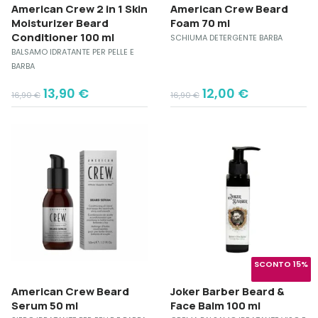
American Crew 2 in 1 Skin
American Crew Beard
Moisturizer Beard
Foam 70 ml
Conditioner 100 ml
SCHIUMA DETERGENTE BARBA
BALSAMO IDRATANTE PER PELLE E
BARBA
Original
Current
Original
Current
13,90
€
12,00
€
16,90
€
16,90
€
price
price
price
price
was:
is:
was:
is:
16,90 €.
13,90 €.
16,90 €.
12,00 €.
SCONTO 15%
American Crew Beard
Joker Barber Beard &
Serum 50 ml
Face Balm 100 ml