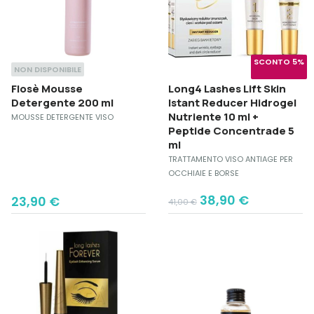
SCONTO 5%
NON DISPONIBILE
Flosè Mousse
Long4 Lashes Lift Skin
Detergente 200 ml
Istant Reducer Hidrogel
Nutriente 10 ml +
MOUSSE DETERGENTE VISO
Peptide Concentrade 5
ml
TRATTAMENTO VISO ANTIAGE PER
OCCHIAIE E BORSE
Original
Current
38,90
€
23,90
€
41,00
€
price
price
was:
is:
41,00 €.
38,90 €.