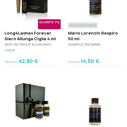
SCONTO 7%
NON DISPONIBILE
Long4Lashes Forever
Mario Lorenzin Respiro
Siero Allunga Ciglia 4 ml
50 ml
SIERO NUTRIENTE ALLUNGANTE
SHAMPOO PER BARBA
CIGLIA
Original
Current
Original
Current
42,90
€
14,50
€
46,00
€
15,00
€
price
price
price
price
was:
is:
was:
is:
46,00 €.
42,90 €.
15,00 €.
14,50 €.