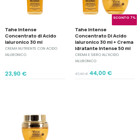
SCONTO 7%
Tahe Intense
Tahe Intense
Concentrato di Acido
Concentrato Di Acido
Ialuronico 30 ml
Ialuronico 30 ml + Crema
Idratante Intense 50 ml
CREMA NUTRIENTE CON ACIDO
IALURONICO
CREMA E SIERO ALL'ACIDO
IALURONICO
Original
Current
44,00
€
23,90
€
47,40
€
price
price
was:
is:
47,40 €.
44,00 €.