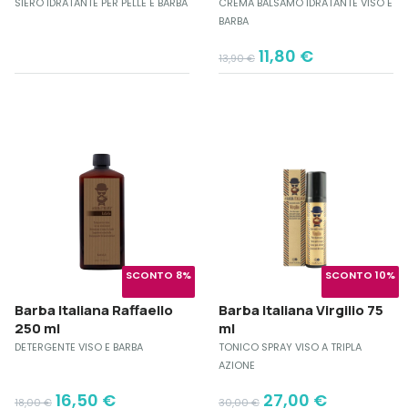
SIERO IDRATANTE PER PELLE E BARBA
CREMA BALSAMO IDRATANTE VISO E
BARBA
Original
Current
11,80
€
13,90
€
price
price
was:
is:
13,90 €.
11,80 €.
SCONTO 8%
SCONTO 10%
Barba Italiana Raffaello
Barba Italiana Virgilio 75
250 ml
ml
DETERGENTE VISO E BARBA
TONICO SPRAY VISO A TRIPLA
AZIONE
Original
Current
Original
Current
16,50
€
27,00
€
18,00
€
30,00
€