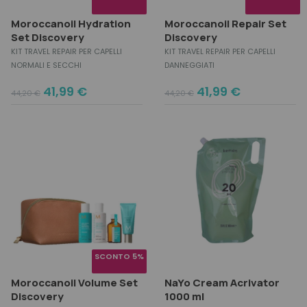
Moroccanoil Hydration
Moroccanoil Repair Set
Set Discovery
Discovery
KIT TRAVEL REPAIR PER CAPELLI
KIT TRAVEL REPAIR PER CAPELLI
NORMALI E SECCHI
DANNEGGIATI
Original
Current
Original
Current
41,99
€
41,99
€
44,20
€
44,20
€
price
price
price
price
was:
is:
was:
is:
44,20 €.
41,99 €.
44,20 €.
41,99 €.
SCONTO 5%
Moroccanoil Volume Set
NaYo Cream Acrivator
Discovery
1000 ml