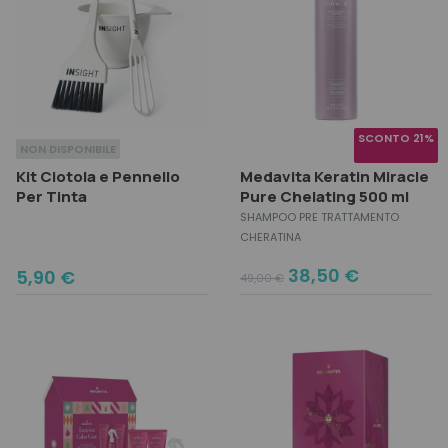
SCONTO 21%
NON DISPONIBILE
Kit Ciotola e Pennello
Medavita Keratin Miracle
Per Tinta
Pure Chelating 500 ml
SHAMPOO PRE TRATTAMENTO
CHERATINA
Original
Current
38,50
€
5,90
€
49,00
€
price
price
was:
is:
49,00 €.
38,50 €.