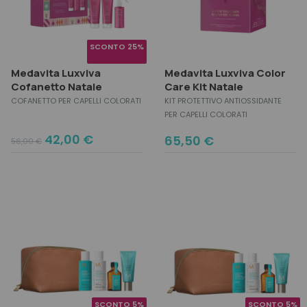
SCONTO 25%
Medavita Luxviva
Medavita Luxviva Color
Cofanetto Natale
Care Kit Natale
COFANETTO PER CAPELLI COLORATI
KIT PROTETTIVO ANTIOSSIDANTE
PER CAPELLI COLORATI
Original
Current
42,00
€
65,50
€
56,00
€
price
price
was:
is:
56,00 €.
42,00 €.
SCONTO 5%
SCONTO 5%