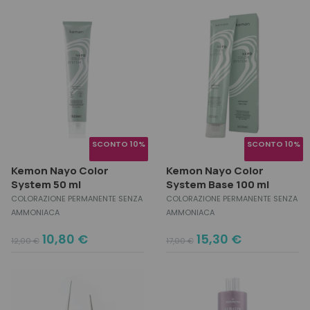
was:
is:
was:
is:
14,30 €.
11,44 €.
42,50 €.
37,50 €.
SCONTO 10%
SCONTO 10%
Kemon Nayo Color
Kemon Nayo Color
System 50 ml
System Base 100 ml
COLORAZIONE PERMANENTE SENZA
COLORAZIONE PERMANENTE SENZA
AMMONIACA
AMMONIACA
Original
Current
Original
Current
10,80
€
15,30
€
12,00
€
17,00
€
price
price
price
price
was:
is:
was:
is:
12,00 €.
10,80 €.
17,00 €.
15,30 €.