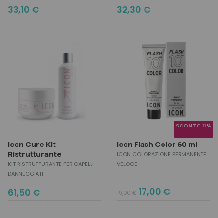
33,10
€
32,30
€
SCONTO 11%
Icon Cure Kit
Icon Flash Color 60 ml
Ristrutturante
ICON COLORAZIONE PERMANENTE
KIT RISTRUTTURANTE PER CAPELLI
VELOCE
DANNEGGIATI
Original
Current
17,00
€
61,50
€
19,00
€
price
price
was:
is: