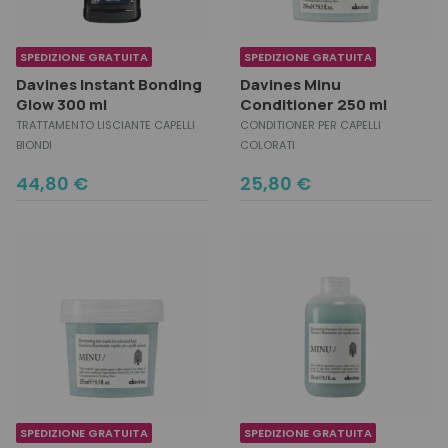
Strumenti professionali
Idratazione
Grigi e Bianchi
Physia Oli Essenziali
Kit e idee regalo
Accessori
Lavaggi frequenti
Lisci
Olaplex
Esigenza
Viso
SPEDIZIONE GRATUITA
SPEDIZIONE GRATUITA
Kit e set
Liscianti
Normali
Trucco
Davines Instant Bonding
Davines Minu
Scopri anche
Migliori marche
Glow 300 ml
Conditioner 250 ml
Cofanetti regalo
Protezione colore
Ricci
Esigenza
TRATTAMENTO LISCIANTE CAPELLI
CONDITIONER PER CAPELLI
Protezione solare
Secchi
Migliori marche
BIONDI
COLORATI
Ricostruzione
Spessi
Esigenza
Scopri anche
44,80
€
25,80
€
Seboregolazione
Tipo di capelli
Migliori marche
Protezione Calore
Volumizzanti
Scopri anche
Migliori marche
SPEDIZIONE GRATUITA
SPEDIZIONE GRATUITA