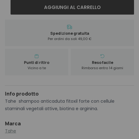
Tahe
AGGIUNGI AL CARRELLO
Botanic
Fitoxil
Forte
Shampoo
Spedizione gratuita
Per ordini da soli 49,00 €
Anticaduta
300
ml
quantità
Punti di ritiro
Reso facile
Vicino a te
Rimborso entro 14 giorni
Info prodotto
Tahe shampoo anticaduta fitoxil forte con cellule
staminali vegetali attive, biotina e arginina.
Marca
Tahe