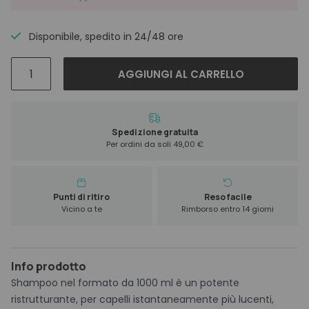
Disponibile, spedito in 24/48 ore
Revivre
AGGIUNGI AL CARRELLO
Alta
Structa
Repair
Shampoo
Spedizione gratuita
Per ordini da soli 49,00 €
1000
ml
quantità
Punti di ritiro
Reso facile
Vicino a te
Rimborso entro 14 giorni
Info prodotto
Shampoo nel formato da 1000 ml è un potente
ristrutturante, per capelli istantaneamente più lucenti,