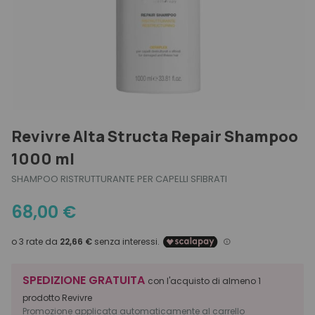
Strumenti professionali
Idratazione
Grigi e Bianchi
Physia Oli Essenziali
Kit e idee regalo
Accessori
Lavaggi frequenti
Lisci
Olaplex
Esigenza
Viso
Kit e set
Liscianti
Normali
Trucco
Scopri anche
Migliori marche
Cofanetti regalo
Protezione colore
Ricci
Esigenza
Protezione solare
Secchi
Migliori marche
Ricostruzione
Spessi
Esigenza
Scopri anche
Revivre Alta Structa Repair Shampoo
Seboregolazione
Tipo di capelli
1000 ml
Migliori marche
Protezione Calore
SHAMPOO RISTRUTTURANTE PER CAPELLI SFIBRATI
Volumizzanti
Scopri anche
68,00
€
Migliori marche
SPEDIZIONE GRATUITA
con l'acquisto di almeno 1
prodotto Revivre
Promozione applicata automaticamente al carrello