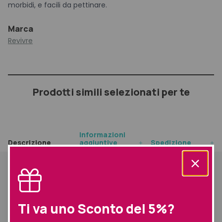
morbidi, e facili da pettinare.
Marca
Revivre
Prodotti simili selezionati per te
Informazioni
Descrizione
aggiuntive
Spedizione
Descrizione
L’innovativa formula contiene tensioattivi delicati, CeraPlex
ed estratto di Argan favoriscono il ripristino delle normali
Ti va uno Sconto del 5%?
condizione del capello.