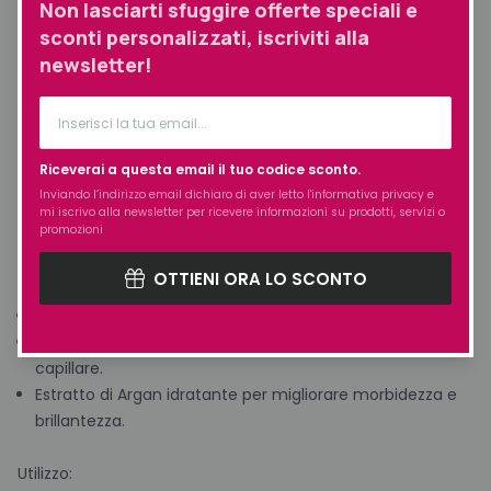
Non lasciarti sfuggire offerte speciali e
Benefici principali:
sconti personalizzati, iscriviti alla
newsletter!
Azione riparatrice: ristruttura la fibra capillare dall’interno.
Detersione delicata: pulisce senza appesantire o seccare i
capelli.
Effetto rinforzante: migliora la resistenza e l’elasticità della
Riceverai a questa email il tuo codice sconto.
chioma.
Inviando l’indirizzo email dichiaro di aver letto l'
informativa privacy
e
Morbidezza e luminosità: capelli più setosi e disciplinati.
mi iscrivo alla newsletter per ricevere informazioni su prodotti, servizi o
promozioni
Ingredienti attivi:
OTTIENI ORA LO SCONTO
CeraPlex per riparare e rinforzare la struttura del capello.
Aminoacidi essenziali per nutrire e proteggere la fibra
capillare.
Estratto di Argan idratante per migliorare morbidezza e
brillantezza.
Utilizzo: