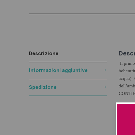
Descr
Descrizione
Il primo
Informazioni aggiuntive
behentri
acqua). 
dell’amb
Spedizione
CONTIE
Fitocomp
I fenoli
struttur
colore a