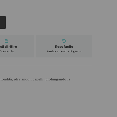
ti di ritiro
Reso facile
Vicino a te
Rimborso entro 14 giorni
fondità, idratando i capelli, prolungando la