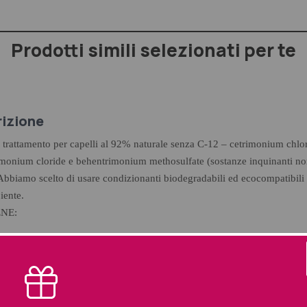
Prodotti simili selezionati per te
izione
 trattamento per capelli al 92% naturale senza C-12 – cetrimonium chlor
monium cloride e behentrimonium methosulfate (sostanze inquinanti non
Abbiamo scelto di usare condizionanti biodegradabili ed ecocompatibili n
iente.
NE:
lesso bioliquefatto da noce verde
– certificato ICEA
 ad alto peso molecolare di cui è ricco questo fitocomplesso creano sul c
a reticolare a base di proteine, fornendo protezione antiossidante e prote
nche dopo il risciacquo.