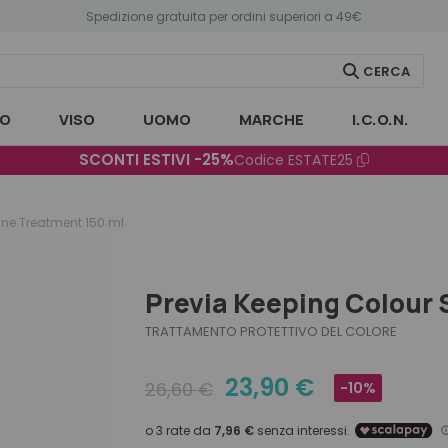
Spedizione gratuita per ordini superiori a 49€
CERCA
O
VISO
UOMO
MARCHE
I.C.O.N.
SCONTI ESTIVI -25%
Codice
ESTATE25
ine Treatment 150 ml
Previa Keeping Colour 
TRATTAMENTO PROTETTIVO DEL COLORE
23,90
€
26,60
€
-10%
Original
Current
price
price