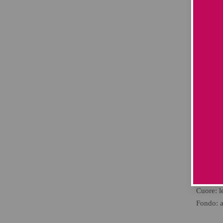
Contiene 
FREE 
DEA/TE
COLOUR
CHLOR
[
scopri 
NOTE 
Un profu
regala e
note di 
mughett
Testa: a
Cuore: l
Fondo: 