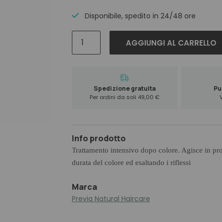
was:
is:
26,60 €.
23,90 €.
Disponibile, spedito in 24/48 ore
Previa
AGGIUNGI AL CARRELLO
Keeping
Colour
Shine
Treatment
Spedizione gratuita
Pun
150
Per ordini da soli 49,00 €
ml
quantità
Info prodotto
Trattamento intensivo dopo colore. Agisce in pro
durata del colore ed esaltando i riflessi
Marca
Previa Natural Haircare