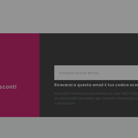
Riceverai a questa email il tuo codice sco
 sconti
Inviando l’indirizzo email dichiaro di aver letto l'
info
mi iscrivo alla newsletter per ricevere informazioni su
o promozioni