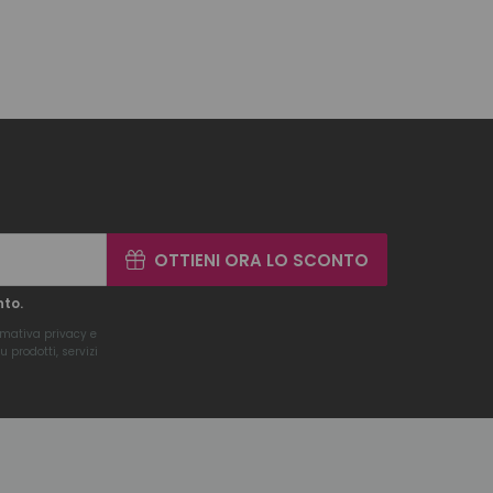
OTTIENI ORA LO SCONTO
nto.
rmativa privacy
e
 prodotti, servizi