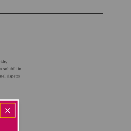
ide,
 solubili in
el rispetto
apello una
ggendo il