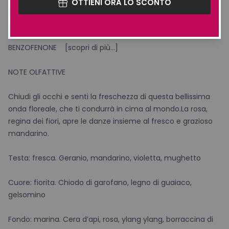
OTTIENI ORA LO SCONTO
EDTA/PEG/PPG – PARABEN – THIAZOLINONE – ARTIFICIAL
COLOUR – SILICONE – MINERAL OIL – LANOLIN –
BENZOFENONE [scopri di più…]
NOTE OLFATTIVE
Chiudi gli occhi e senti la freschezza di questa bellissima
onda floreale, che ti condurrà in cima al mondo.La rosa,
regina dei fiori, apre le danze insieme al fresco e grazioso
mandarino.
Testa: fresca. Geranio, mandarino, violetta, mughetto
Cuore: fiorita. Chiodo di garofano, legno di guaiaco,
gelsomino
Fondo: marina. Cera d’api, rosa, ylang ylang, borraccina di