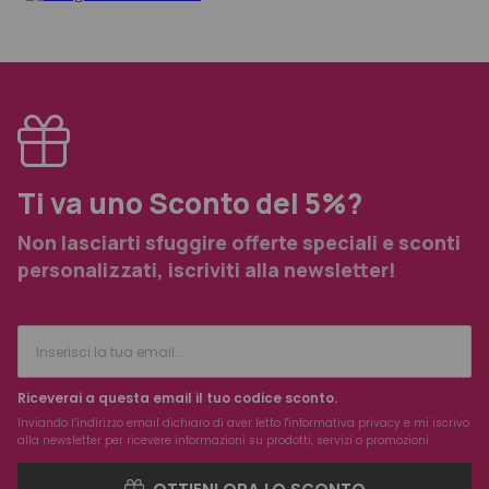
Ti va uno Sconto del 5%?
Non lasciarti sfuggire offerte speciali e sconti
personalizzati, iscriviti alla newsletter!
Riceverai a questa email il tuo codice sconto.
Inviando l’indirizzo email dichiaro di aver letto l'
informativa privacy
e mi iscrivo
alla newsletter per ricevere informazioni su prodotti, servizi o promozioni