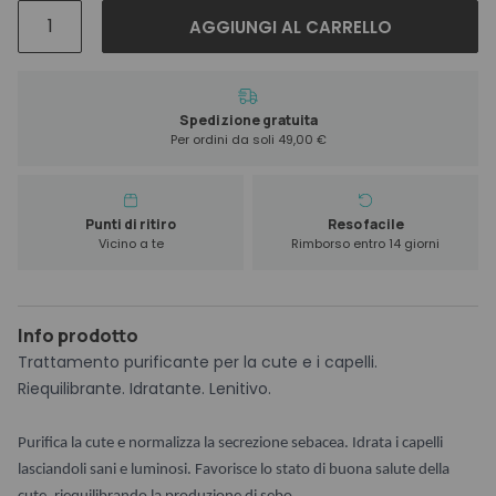
Previa
AGGIUNGI AL CARRELLO
Extra
Life
Purifying
Treatment
Spedizione gratuita
Per ordini da soli 49,00 €
150
ml
quantità
Punti di ritiro
Reso facile
Vicino a te
Rimborso entro 14 giorni
Info prodotto
Trattamento purificante per la cute e i capelli.
Riequilibrante. Idratante. Lenitivo.
Purifica la cute e normalizza la secrezione sebacea. Idrata i capelli
lasciandoli sani e luminosi. Favorisce lo stato di buona salute della