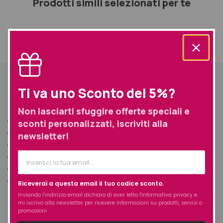
Prodotti simili selezionati per te
Informazioni
Descrizione
aggiuntive
Spedizione
Descrizione
Ti va uno Sconto del 5%?
I Solidi di Phyt’s sono privi di:
Non lasciarti sfuggire offerte speciali e
conservanti sintetici
sconti personalizzati, iscriviti alla
coloranti
newsletter!
profumi
oli essenziali
sapone
plastica
Riceverai a questa email il tuo codice sconto.
Inviando l’indirizzo email dichiaro di aver letto l'
informativa privacy
e
mi iscrivo alla newsletter per ricevere informazioni su prodotti, servizi o
Modo D’uso: Applicare sul viso già inumidito, massaggiare
promozioni
delicatamente e risciacquare. La pelle risulterà luminosa e