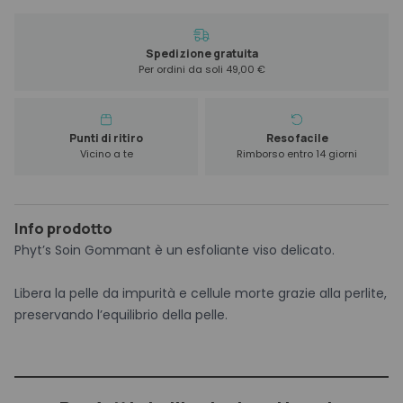
Gommant
32
gr
Spedizione gratuita
Per ordini da soli 49,00 €
quantità
Punti di ritiro
Reso facile
Vicino a te
Rimborso entro 14 giorni
Info prodotto
Phyt’s Soin Gommant è un esfoliante viso delicato.
Libera la pelle da impurità e cellule morte grazie alla perlite,
preservando l’equilibrio della pelle.