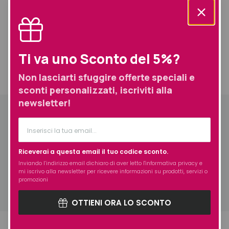
Prodotti simili selezionati per te
Ti va uno Sconto del 5%?
Non lasciarti sfuggire offerte speciali e
Informazioni aggiuntive
Spedizione
sconti personalizzati, iscriviti alla
newsletter!
Informazioni aggiuntive
Prodotto
Rossetti
Riceverai a questa email il tuo codice sconto.
Esigenza
Idratazione
Inviando l’indirizzo email dichiaro di aver letto l'
informativa privacy
e
Formato
Standard
mi iscrivo alla newsletter per ricevere informazioni su prodotti, servizi o
promozioni
OTTIENI ORA LO SCONTO