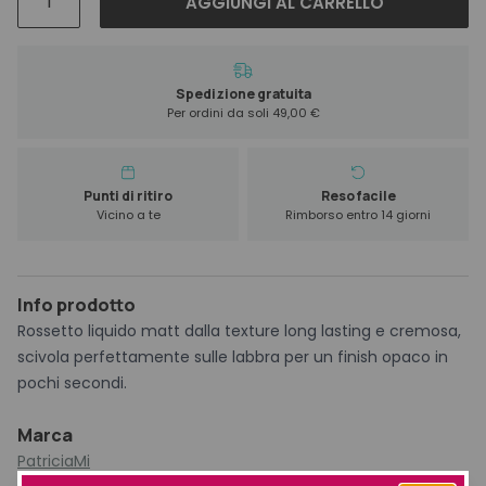
AGGIUNGI AL CARRELLO
Mymatt
Long
Lasting
Matt
Spedizione gratuita
Per ordini da soli 49,00 €
Gloss
82
quantità
Punti di ritiro
Reso facile
Vicino a te
Rimborso entro 14 giorni
Info prodotto
Rossetto liquido matt dalla texture long lasting e cremosa,
scivola perfettamente sulle labbra per un finish opaco in
pochi secondi.
Marca
PatriciaMi