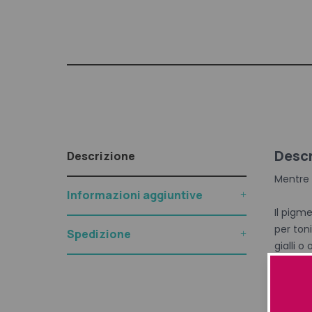
Descr
Descrizione
Mentre i
Informazioni aggiuntive
Il pigme
per toni
Spedizione
gialli o
Più a lu
della to