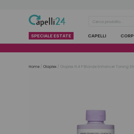
Vai al contenuto
SPECIALE ESTATE
CAPELLI
CORP
Home
/
Olaplex
/
Olaplex N.4 P Blonde Enhancer Toning 