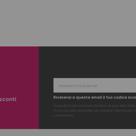
Riceverai a questa email il tuo codice sco
 sconti
Inviando l’indirizzo email dichiaro di aver letto l'
info
mi iscrivo alla newsletter per ricevere informazioni su
o promozioni