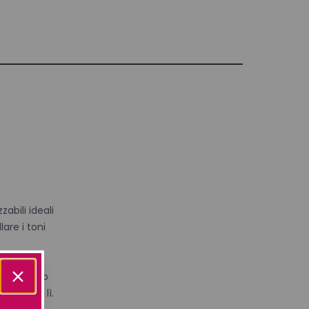
abili ideali
lare i toni
l risultato
guire da lì.