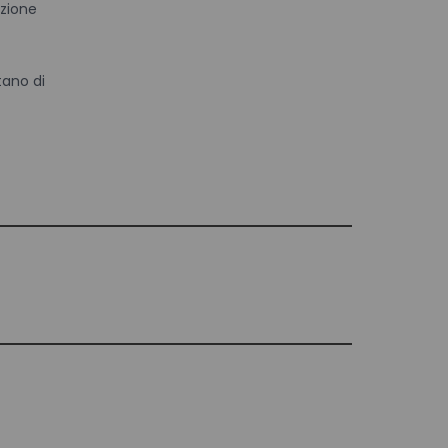
azione
tano di