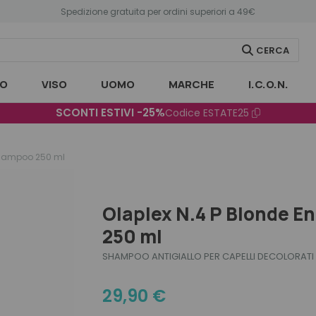
Spedizione gratuita per ordini superiori a 49€
CERCA
O
VISO
UOMO
MARCHE
I.C.O.N.
SCONTI ESTIVI -25%
Codice
ESTATE25
Shampoo 250 ml
Olaplex N.4 P Blonde 
250 ml
SHAMPOO ANTIGIALLO PER CAPELLI DECOLORATI
29,90
€