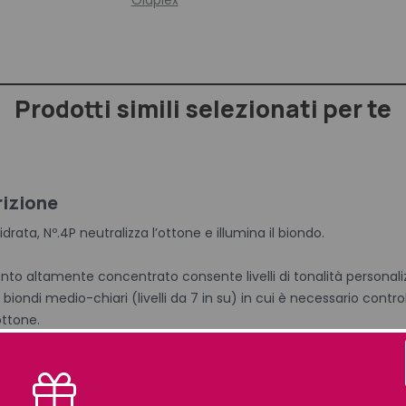
Olaplex
Prodotti simili selezionati per te
izione
drata, Nº.4P neutralizza l’ottone e illumina il biondo.
nto altamente concentrato consente livelli di tonalità personalizz
 biondi medio-chiari (livelli da 7 in su) in cui è necessario control
 ottone.
ngo tratti il capello con Olaplex Shampoo 4P e più luminoso sarà i
nificazione, ma ti consigliamo di iniziare con un minuto e di prose