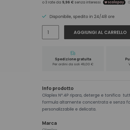
Disponibile, spedito in 24/48 ore
Olaplex
AGGIUNGI AL CARRELLO
N.4
P
Blonde
Enhancer
Spedizione gratuita
Pun
Toning
Per ordini da soli 49,00 €
Shampoo
250
ml
Info prodotto
quantità
Olaplex Nº.4P ripara, deterge e tonifica tutti i
formula altamente concentrata e senza fo
personalizzabile e delicata.
Marca