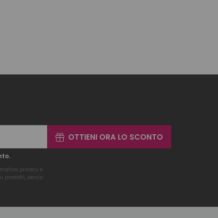
OTTIENI ORA LO SCONTO
nto.
rmativa privacy
e
 prodotti, servizi