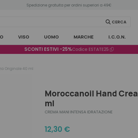
Spedizione gratuita per ordini superiori a 49€
CERCA
O
VISO
UOMO
MARCHE
I.C.O.N.
SCONTI ESTIVI -25%
Codice
ESTATE25
a Originale 40 ml
Moroccanoil Hand Crea
ml
CREMA MANI INTENSA IDRATAZIONE
12,30
€