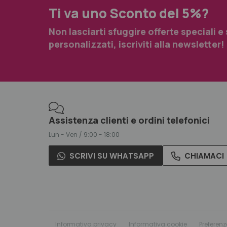
Ti va uno Sconto del 5%?
Non lasciarti sfuggire offerte speciali e
personalizzati, iscriviti alla newsletter!
Assistenza clienti e ordini telefonici
Lun - Ven / 9:00 - 18:00
SCRIVI SU WHATSAPP
CHIAMACI
Informativa privacy
Informativa cookie
Preferenz