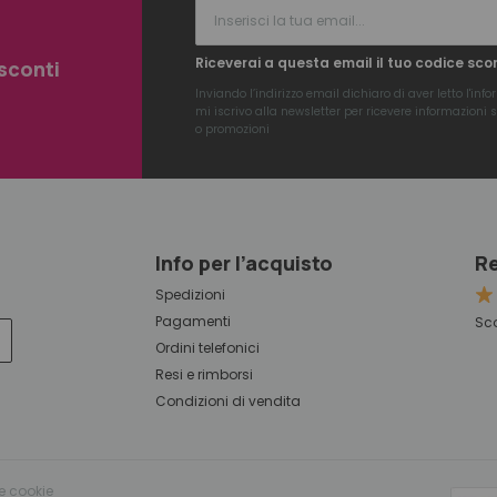
Riceverai a questa email il tuo codice sco
 sconti
Inviando l’indirizzo email dichiaro di aver letto l'
info
mi iscrivo alla newsletter per ricevere informazioni su
o promozioni
Info per l’acquisto
Re
Spedizioni
Pagamenti
Sco
Ordini telefonici
Resi e rimborsi
Condizioni di vendita
e cookie