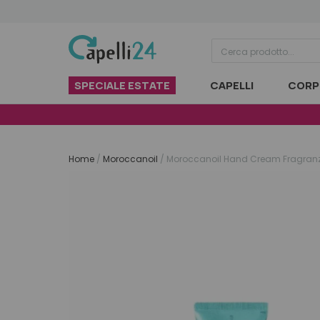
Vai al contenuto
SPECIALE ESTATE
CAPELLI
CORP
Home
/
Moroccanoil
/
Moroccanoil Hand Cream Fragranz