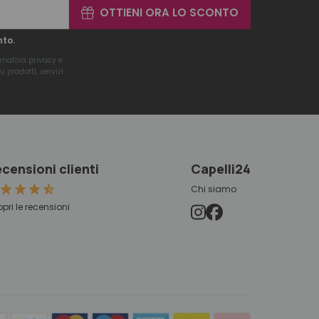
OTTIENI ORA LO SCONTO
nto.
rmativa privacy
e
 prodotti, servizi
censioni clienti
Capelli24
Chi siamo
pri le recensioni