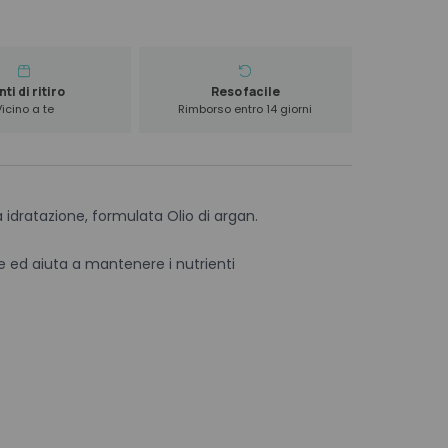
ti di ritiro
Reso facile
Vicino a te
Rimborso entro 14 giorni
dratazione, formulata Olio di argan.
 ed aiuta a mantenere i nutrienti