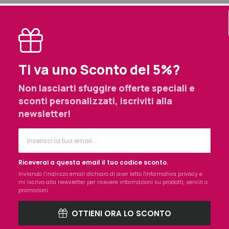
Prodotti simili selezionati per te
Ti va uno Sconto del 5%?
Non lasciarti sfuggire offerte speciali e
izione
sconti personalizzati, iscriviti alla
newsletter!
iare la crema sulle mani e sulle cuticole pulite ogni giorno, in b
.
Riceverai a questa email il tuo codice sconto.
Inviando l’indirizzo email dichiaro di aver letto l'
informativa privacy
e
mi iscrivo alla newsletter per ricevere informazioni su prodotti, servizi o
promozioni
OTTIENI ORA LO SCONTO
Spesso acquistati assieme