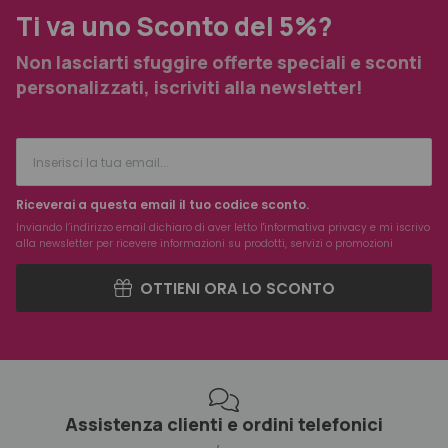
Ti va uno Sconto del 5%?
Non lasciarti sfuggire offerte speciali e sconti
personalizzati, iscriviti alla newsletter!
Riceverai a questa email il tuo codice sconto.
Inviando l’indirizzo email dichiaro di aver letto l'
informativa privacy
e mi iscrivo
alla newsletter per ricevere informazioni su prodotti, servizi o promozioni
OTTIENI ORA LO SCONTO
Assistenza clienti e ordini telefonici