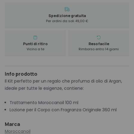
79,00 €.
55,30 €.
Spedizione gratuita
Per ordini da soli 49,00 €
Punti di ritiro
Reso facile
Vicino a te
Rimborso entro 14 giorni
Info prodotto
Il Kit perfetto per un regalo che profuma di olio di Argan,
ideale per tutte le esigenze, contiene:
Trattamento Moroccanoil 100 ml
Lozione per il Corpo con Fragranza Originale 360 ml
Marca
Moroccanoil