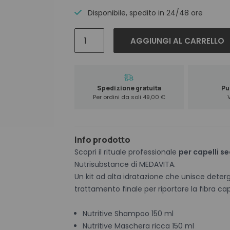
Disponibile, spedito in 24/48 ore
Medavita
AGGIUNGI AL CARRELLO
Nutrisubstance
Kit
Natale
quantità
Spedizione gratuita
Pun
Per ordini da soli 49,00 €
Info prodotto
Scopri il rituale professionale
per capelli se
Nutrisubstance di MEDAVITA.
Un kit ad alta idratazione che unisce dete
trattamento finale per riportare la fibra capil
Nutritive Shampoo 150 ml
Nutritive Maschera ricca 150 ml