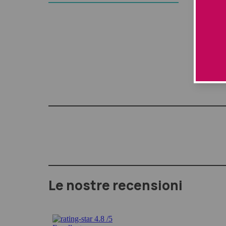
Concent
Risultati
esterne 
Soluzio
un’otti
Le nostre recensioni