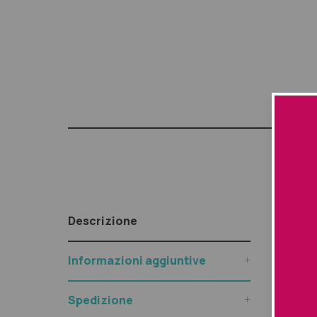
Descr
Descrizione
Perché 
Informazioni aggiuntive
Nutre in
sensibi
Spedizione
Compone