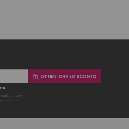
OTTIENI ORA LO SCONTO
nto.
rmativa privacy
e
 prodotti, servizi