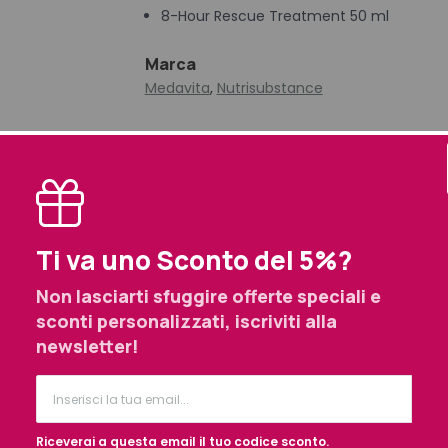
8-Hour Rescue Treatment 50 ml
Marca
Medavita
,
Nutrisubstance
Prodotti simili selezionati per te
Ti va uno Sconto del 5%?
Non lasciarti sfuggire offerte speciali e
izione
sconti personalizzati, iscriviti alla
newsletter!
scegliere questo kit:
 profondità: la linea Nutrisubstance è studiata per capelli secchi,
lizzati o danneggiati da trattamenti chimici o meccanici.
nti selezionati: burro di karité, olio di jojoba e complesso Amin
Riceverai a questa email il tuo codice sconto.