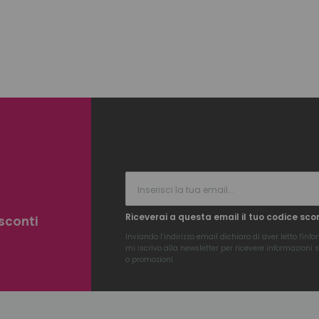
Riceverai a questa email il tuo codice sco
 sconti
Inviando l’indirizzo email dichiaro di aver letto l'
info
mi iscrivo alla newsletter per ricevere informazioni su
o promozioni