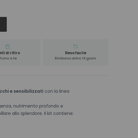
ti di ritiro
Reso facile
Vicino a te
Rimborso entro 14 giorni
cchi e sensibilizzati
con la linea
rgenza, nutrimento profondo e
lare allo splendore. Il kit contiene: