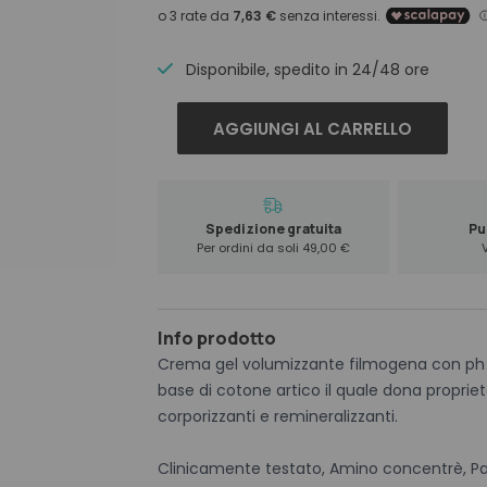
price
price
was:
is:
25,70 €.
22,90 €.
Disponibile, spedito in 24/48 ore
Medavita
AGGIUNGI AL CARRELLO
Hairchitecture
Volumizing
gel
Cream
Spedizione gratuita
Pun
200
Per ordini da soli 49,00 €
ml
quantità
Info prodotto
Crema gel volumizzante filmogena con ph 5
base di cotone artico il quale dona proprietà 
corporizzanti e remineralizzanti.
Clinicamente testato, Amino concentrè, Pa