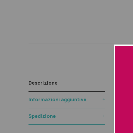
Descr
Descrizione
Questo 
Informazioni aggiuntive
lunghez
appare i
proprie
Spedizione
ottimi n
morbide