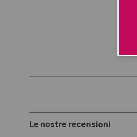
risulta
Utilizzo:
Dopo l’
lunghez
Le nostre recensioni