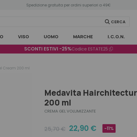
Spedizione gratuita per ordini superiori a 49€
CERCA
O
VISO
UOMO
MARCHE
I.C.O.N.
SCONTI ESTIVI -25%
Codice
ESTATE25
el Cream 200 ml
Medavita Hairchitectur
200 ml
CREMA GEL VOLUMIZZANTE
22,90
€
25,70
€
-11%
Original
Current