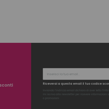
Riceverai a questa email il tuo codice sco
 sconti
Inviando l’indirizzo email dichiaro di aver letto l'
info
mi iscrivo alla newsletter per ricevere informazioni su
o promozioni