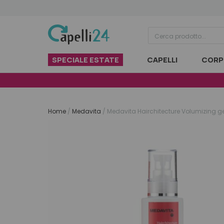
Vai al contenuto
SPECIALE ESTATE
CAPELLI
CORP
Home
/
Medavita
/
Medavita Hairchitecture Volumizing g