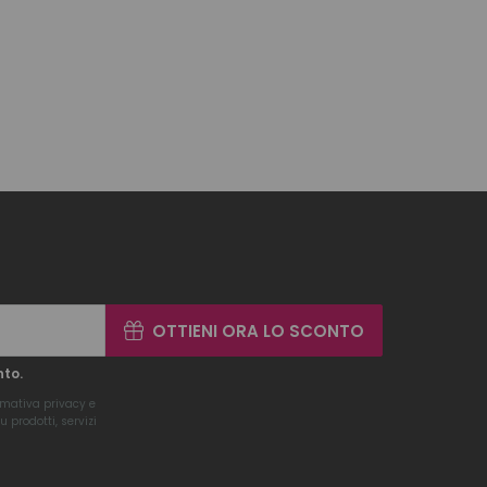
OTTIENI ORA LO SCONTO
nto.
rmativa privacy
e
 prodotti, servizi