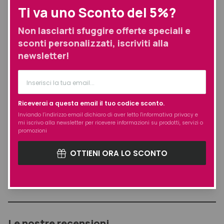
Ti va uno Sconto del 5%?
Non lasciarti sfuggire offerte speciali e
sconti personalizzati, iscriviti alla
newsletter!
Riceverai a questa email il tuo codice sconto.
Inviando l’indirizzo email dichiaro di aver letto l'
informativa privacy
e
Trixen Seboral Shampoo
Trixen Shampoo Olafor
mi iscrivo alla newsletter per ricevere informazioni su prodotti, servizi o
Seboregolatore 200 ml
200 ml
promozioni
SHAMPOO SEBOREGOLATORE
SHAMPOO ANTIFORFORA PER CUTE
SECCA E GRASSA
OTTIENI ORA LO SCONTO
17,50
€
17,50
€
Le nostre recensioni