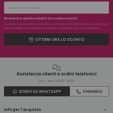
Riceverai a questa email il tuo codice sconto.
Inviando l’indirizzo email dichiaro di aver letto l'
informativa privacy
e mi iscrivo
alla newsletter per ricevere informazioni su prodotti, servizi o promozioni
OTTIENI ORA LO SCONTO
Assistenza clienti e ordini telefonici
Lun - Ven / 9:00 - 18:00
SCRIVI SU WHATSAPP
CHIAMACI
Info per l’acquisto