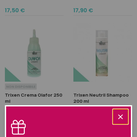
17,50
€
17,90
€
NON DISPONIBILE
Trixen Crema Olafor 250
Trixen Neutril Shampoo
ml
200 ml
PEELING PURIFICANTE
SHAMPOO TRATTANTE PER
ANTIFORFORA
L'EQUILIBRIO DEL PH DELLA CUTE
29,90
€
17,50
€