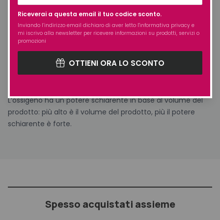
Descrizione
Riceverai a questa email il tuo codice sconto.
Inviando l’indirizzo email dichiaro di aver letto l'
informativa privacy
e
UTILIZZO
mi iscrivo alla newsletter per ricevere informazioni su prodotti, servizi o
promozioni
Leggere attentamente le istruzioni riportate sulla
OTTIENI ORA LO SCONTO
confezione non dimenticare l’utilizzo dei guanti prima di
utilizzare il prodotto
L’ossigeno ha un potere schiarente in base al volume del
prodotto: più alto è il volume del prodotto, più il potere
schiarente è forte.
Spesso acquistati assieme