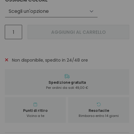
Make
AGGIUNGI AL CARRELLO
Taboo
Ossigeno
In
Crema
Non disponibile, spedito in 24/48 ore
250
ml
quantità
Spedizione gratuita
Per ordini da soli 49,00 €
Punti di ritiro
Reso facile
Vicino a te
Rimborso entro 14 giorni