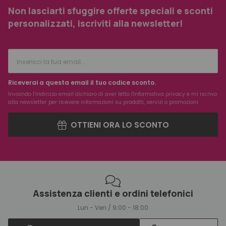
Non lasciarti sfuggire offerte speciali e sconti
personalizzati, iscriviti alla newsletter!
Riceverai a questa email il tuo codice sconto.
Inviando l’indirizzo email dichiaro di aver letto l'
informativa privacy
e mi iscrivo
alla newsletter per ricevere informazioni su prodotti, servizi o promozioni
OTTIENI ORA LO SCONTO
Assistenza clienti e ordini telefonici
Lun - Ven / 9:00 - 18:00