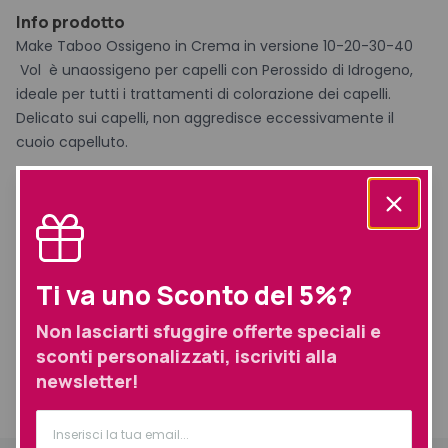
Info prodotto
Make Taboo Ossigeno in Crema in versione 10-20-30-40
Vol è unaossigeno per capelli con Perossido di Idrogeno,
ideale per tutti i trattamenti di colorazione dei capelli.
Delicato sui capelli, non aggredisce eccessivamente il
cuoio capelluto.
Marca
MakeTaboo
Ti va uno Sconto del 5%?
Prodotti simili selezionati per te
Non lasciarti sfuggire offerte speciali e
sconti personalizzati, iscriviti alla
newsletter!
Informazioni
Descrizione
aggiuntive
Spedizione