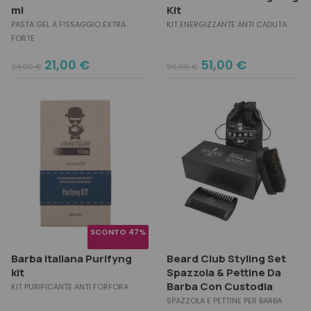
ml
Kit
PASTA GEL A FISSAGGIO EXTRA
KIT ENERGIZZANTE ANTI CADUTA
FORTE
Original
Current
Original
Current
21,00
€
51,00
€
24,00
€
96,00
€
price
price
price
price
was:
is:
was:
is:
24,00 €.
21,00 €.
96,00 €.
51,00 €.
SCONTO 47%
Barba Italiana Purifyng
Beard Club Styling Set
kit
Spazzola & Pettine Da
Barba Con Custodia
KIT PURIFICANTE ANTI FORFORA
SPAZZOLA E PETTINE PER BARBA