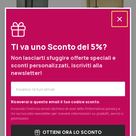
Ti va uno Sconto del 5%?
NON DISPONIBILE
Mario Lorenzin Rituale
Mario Lorenzin Rituale
Non lasciarti sfuggire offerte speciali e
Barba
Vigore Trattamento
sconti personalizzati, iscriviti alla
Completo
PRODOTTI BARBA UOMO REGALO
newsletter!
TRATTAMENTO ANTICADUTA
CAPELLI FINI
45,00
€
200,00
€
Riceverai a questa email il tuo codice sconto.
Inviando l’indirizzo email dichiaro di aver letto l'
informativa privacy
e
mi iscrivo alla newsletter per ricevere informazioni su prodotti, servizi o
promozioni
OTTIENI ORA LO SCONTO