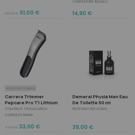
CONFEZIONE REGALO
Original
Current
51,00
€
14,90
€
96,00
€
price
price
was:
is:
96,00 €.
51,00 €.
NON DISPONIBILE
Carrera Trimmer
Demeral Physia Man Eau
Pepcare Pro T1 Lithium
De Toilette 50 ml
TOSATRICE TAGLIACAPELLI
PROFUMO PER UOMO
CORDLESS BARBA
Original
Current
33,00
€
39,00
€
37,00
€
price
price