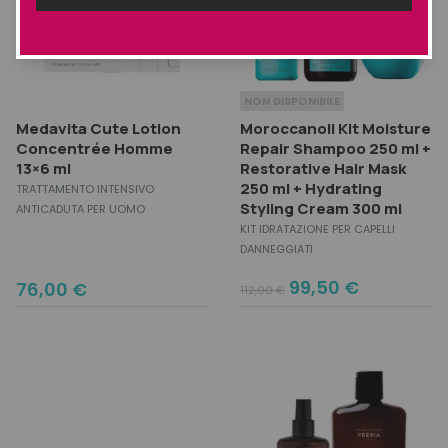
NON DISPONIBILE
Medavita Cute Lotion
Moroccanoil Kit Moisture
Concentrée Homme
Repair Shampoo 250 ml +
13×6 ml
Restorative Hair Mask
250 ml + Hydrating
TRATTAMENTO INTENSIVO
Styling Cream 300 ml
ANTICADUTA PER UOMO
KIT IDRATAZIONE PER CAPELLI
DANNEGGIATI
Original
Current
99,50
€
76,00
€
112,00
€
price
price
was:
is:
112,00 €.
99,50 €.