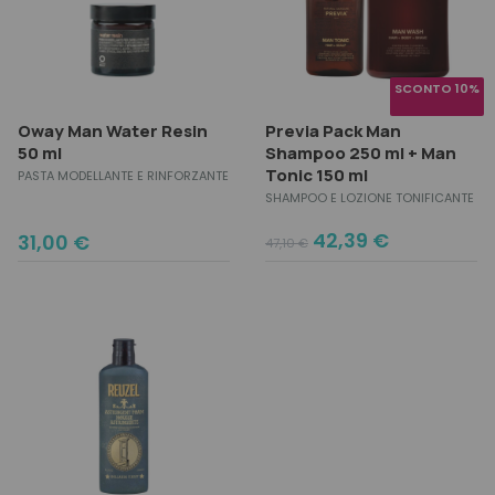
SCONTO 10%
Oway Man Water Resin
Previa Pack Man
50 ml
Shampoo 250 ml + Man
Tonic 150 ml
PASTA MODELLANTE E RINFORZANTE
SHAMPOO E LOZIONE TONIFICANTE
Original
Current
42,39
€
31,00
€
47,10
€
price
price
was:
is:
47,10 €.
42,39 €.