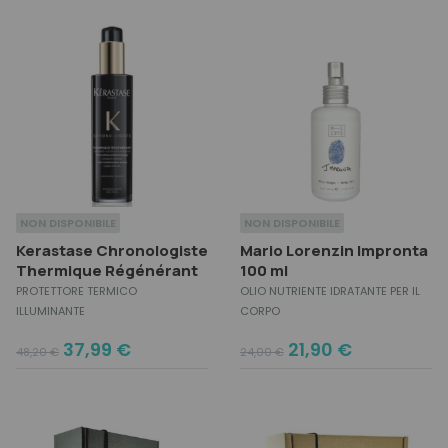
was:
is:
37,00 €.
33,00 €.
NON DISPONIBILE
NON DISPONIBILE
Kerastase Chronologiste
Mario Lorenzin Impronta
Thermique Régénérant
100 ml
PROTETTORE TERMICO
OLIO NUTRIENTE IDRATANTE PER IL
ILLUMINANTE
CORPO
Original
Current
Original
Current
37,99
€
21,90
€
48,20
€
24,00
€
price
price
price
price
was:
is:
was:
is:
48,20 €.
37,99 €.
24,00 €.
21,90 €.