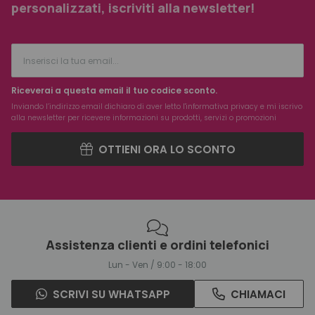
personalizzati, iscriviti alla newsletter!
Riceverai a questa email il tuo codice sconto.
Inviando l’indirizzo email dichiaro di aver letto l'
informativa privacy
e mi iscrivo
alla newsletter per ricevere informazioni su prodotti, servizi o promozioni
OTTIENI ORA LO SCONTO
Assistenza clienti e ordini telefonici
Lun - Ven / 9:00 - 18:00
SCRIVI SU WHATSAPP
CHIAMACI