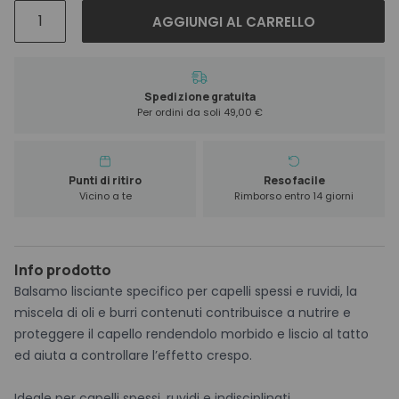
Kevin
AGGIUNGI AL CARRELLO
Murphy
Smooth
Again
Rinse
Spedizione gratuita
Per ordini da soli 49,00 €
1000
ml
quantità
Punti di ritiro
Reso facile
Vicino a te
Rimborso entro 14 giorni
Info prodotto
Balsamo lisciante specifico per capelli spessi e ruvidi, la
miscela di oli e burri contenuti contribuisce a nutrire e
proteggere il capello rendendolo morbido e liscio al tatto
ed aiuta a controllare l’effetto crespo.
Ideale per capelli spessi, ruvidi e indisciplinati