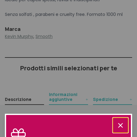
Senza solfati , parabeni e cruelty free. Formato 1000 ml
Marca
Kevin Murphy
,
Smooth
Prodotti simili selezionati per te
Informazioni
Descrizione
aggiuntive
Spedizione
Descrizione
Creato per nutrire e lisciare i
capelli spessi e ruvidi
, con la
tecnologia cationica a base di ioni, e proteine della