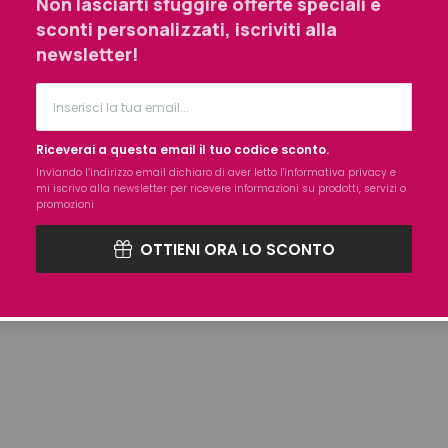
Non lasciarti sfuggire offerte speciali e
rumentale, riduzione della rottura del capello
sconti personalizzati, iscriviti alla
newsletter!
re la giusta quantità di prodotto sui capelli lavati e tamponati. 
unghezze e punte evitando le radici per assicurare un risultato vo
Riceverai a questa email il tuo codice sconto.
e agire dai 2 ai 3 minuti, quindi emulsionare e risciacquare con c
Inviando l’indirizzo email dichiaro di aver letto l'
informativa privacy
e
mi iscrivo alla newsletter per ricevere informazioni su prodotti, servizi o
promozioni
OTTIENI ORA LO SCONTO