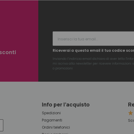
Riceverai a questa email il tuo codice sco
 sconti
Inviando l’indirizzo email dichiaro di aver letto l'
info
mi iscrivo alla newsletter per ricevere informazioni su
o promozioni
Info per l’acquisto
Re
Spedizioni
Pagamenti
Sco
Ordini telefonici