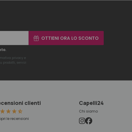
OTTIENI ORA LO SCONTO
nto.
rmativa privacy
e
 prodotti, servizi
censioni clienti
Capelli24
Chi siamo
pri le recensioni