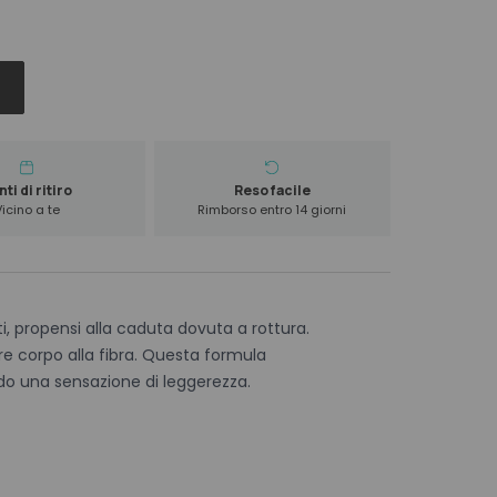
ti di ritiro
Reso facile
Vicino a te
Rimborso entro 14 giorni
ti, propensi alla caduta dovuta a rottura.
are corpo alla fibra. Questa formula
do una sensazione di leggerezza.