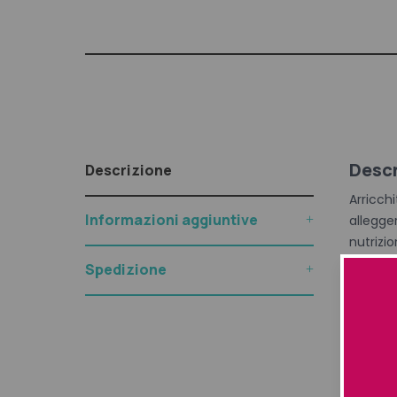
Descr
Descrizione
Arricchi
Informazioni aggiuntive
allegge
nutrizi
Spedizione
Benefic
I capell
97,7% ri