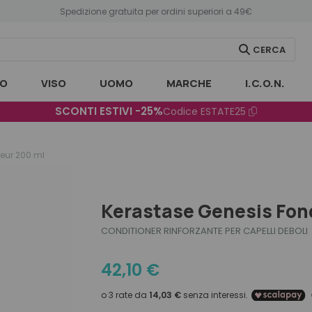
Spedizione gratuita per ordini superiori a 49€
CERCA
O
VISO
UOMO
MARCHE
I.C.O.N.
SCONTI ESTIVI -25%
Codice
ESTATE25
eur 200 ml
Kerastase Genesis Fon
CONDITIONER RINFORZANTE PER CAPELLI DEBOLI
42,10
€