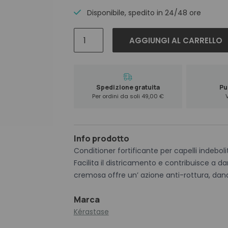
Disponibile, spedito in 24/48 ore
Kerastase
AGGIUNGI AL CARRELLO
Genesis
Fondant
Renforcateur
200
Spedizione gratuita
Pun
ml
Per ordini da soli 49,00 €
quantità
Info prodotto
Conditioner fortificante per capelli indeboli
Facilita il districamento e contribuisce a d
cremosa offre un’ azione anti-rottura, dan
Marca
Kérastase