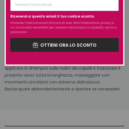
fabbricazione di origine animale o OGM.
Riceverai a questa email il tuo codice sconto.
Il packaging è realizzato in Polietilenene Green, un
Inviando l’indirizzo email dichiaro di aver letto l'
informativa privacy
e
materiale derivato dalla canna da zucchero che detiene
mi iscrivo alla newsletter per ricevere informazioni su prodotti, servizi o
promozioni
la caratteristica di avere un basso impatto ambientale e
di essere totalmente riciclabile.
OTTIENI ORA LO SCONTO
Utilizzo:
Applicare lo shampoo sulle radici dei capelli e trascinare il
prodotto verso tutta la lunghezza, massaggiare con
movimenti circolatori con estrema delicatezza.
Risciacquare abbondantemente e ripetere se necessario.