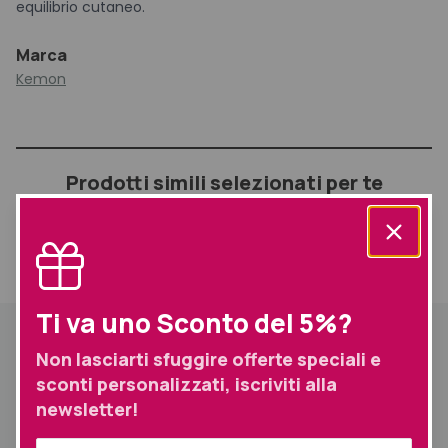
equilibrio cutaneo.
Marca
Kemon
Prodotti simili selezionati per te
Informazioni
Descrizione
aggiuntive
Spedizione
Ti va uno Sconto del 5%?
Descrizione
Non lasciarti sfuggire offerte speciali e
Non contiene SLS ne’ SLES è un prodotto certificato Love
sconti personalizzati, iscriviti alla
Nature e ICEA Vegan in quanto ne’ all’interno della sua
newsletter!
formulazione ne’ durante il ciclo produttivo vengono
utilizzate materie prime, coadiuvanti o ausiliari di