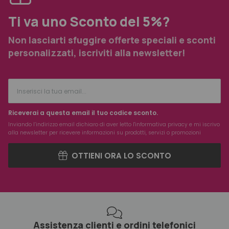
Ti va uno Sconto del 5%?
Non lasciarti sfuggire offerte speciali e sconti
personalizzati, iscriviti alla newsletter!
Riceverai a questa email il tuo codice sconto.
Inviando l’indirizzo email dichiaro di aver letto l'
informativa privacy
e mi iscrivo
alla newsletter per ricevere informazioni su prodotti, servizi o promozioni
OTTIENI ORA LO SCONTO
Assistenza clienti e ordini telefonici