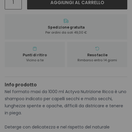
AGGIUNGI AL CARRELLO
Actyva
Nutrizione
Ricca
Shampoo
Spedizione gratuita
Per ordini da soli 49,00 €
1000
ml
quantità
Punti di ritiro
Reso facile
Vicino a te
Rimborso entro 14 giorni
Info prodotto
Nel formato maxi da 1000 ml Actyva Nutrizione Ricca è uno
shampoo indicato per capelli secchi e molto secchi,
lunghezze spente e opache, difficili da districare e tenere
in piega.
Deterge con delicatezza e nel rispetto del naturale