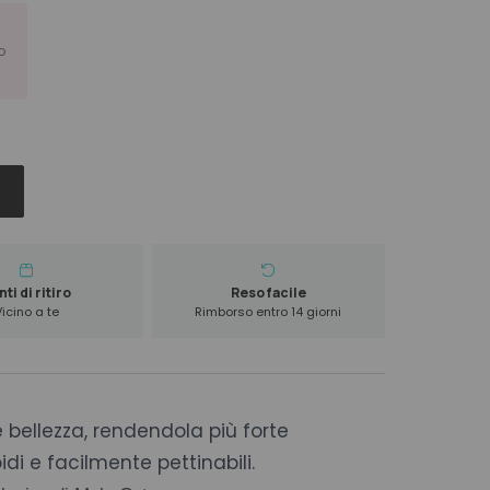
o
ti di ritiro
Reso facile
Vicino a te
Rimborso entro 14 giorni
 bellezza, rendendola più forte
idi e facilmente pettinabili.