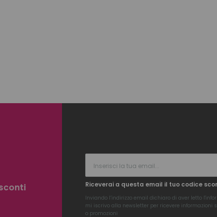
Riceverai a questa email il tuo codice sco
 sconti
Inviando l’indirizzo email dichiaro di aver letto l'
info
mi iscrivo alla newsletter per ricevere informazioni su
o promozioni