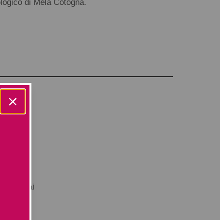
ologico di Mela Cotogna.
iù forte
bili.
n posa dai