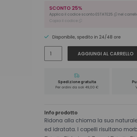
SCONTO 25%
Applica il codice sconto
ESTATE25
nel carrell
Copia il codice
Disponibile, spedito in 24/48 ore
Insight
AGGIUNGI AL CARRELLO
Sensitive
Maschera
Nutriente
250
Spedizione gratuita
Pun
ml
Per ordini da soli 49,00 €
quantità
Info prodotto
Ridona alla chioma la sua naturale
ed idratata. I capelli risultano morb