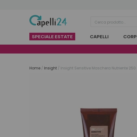
Vai al contenuto
SPECIALE ESTATE
CAPELLI
CORP
Home
/
Insight
/
Insight Sensitive Maschera Nutriente 250