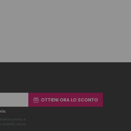
OTTIENI ORA LO SCONTO
nto.
rmativa privacy
e
 prodotti, servizi