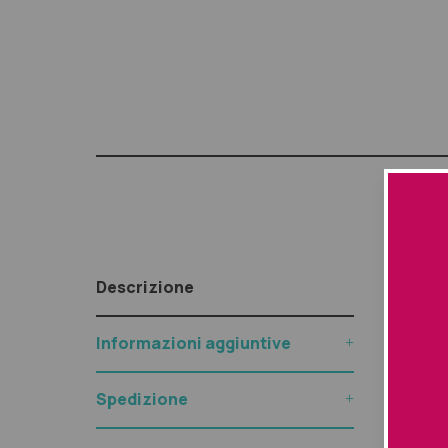
Descr
Descrizione
Ridona
Informazioni aggiuntive
ed idr
Applica
Spedizione
5 ai 10