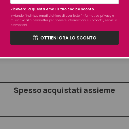
o Biologico di Zucca / Estratto Biologico di Mela Cotogna.
Riceverai a questa email il tuo codice sconto.
Inviando l’indirizzo email dichiaro di aver letto l'
informativa privacy
e
LA NUTRIENTE PER RENDERE I CAPELLI PIÙ MORBIDI E
mi iscrivo alla newsletter per ricevere informazioni su prodotti, servizi o
promozioni
 APPESANTIRLI.
OTTIENI ORA LO SCONTO
TATO DERMATOLOGICAMENTE SU PELLI SENSIBILI
EL TESTED ‹ 0,5 PPM
Spesso acquistati assieme