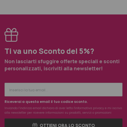
Ti va uno Sconto del 5%?
Non lasciarti sfuggire offerte speciali e sconti
personalizzati, iscriviti alla newsletter!
Riceverai a questa email il tuo codice sconto.
Inviando l’indirizzo email dichiaro di aver letto l'
informativa privacy
e mi iscrivo
alla newsletter per ricevere informazioni su prodotti, servizi o promozioni
OTTIENI ORA LO SCONTO