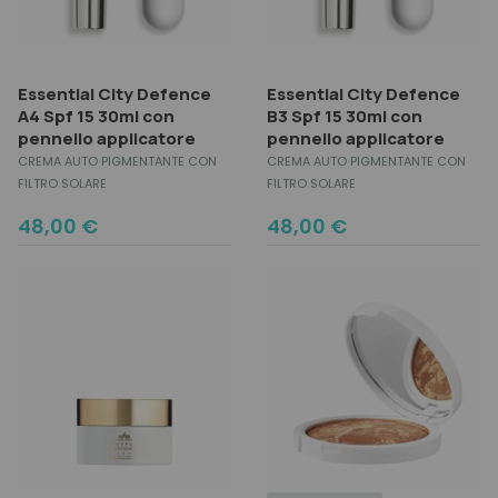
Strumenti professionali
Idratazione
Grigi e Bianchi
Physia Oli Essenziali
Kit e idee regalo
Accessori
Lavaggi frequenti
Lisci
Olaplex
Esigenza
Viso
Kit e set
Liscianti
Normali
Trucco
Essential City Defence
Essential City Defence
Scopri anche
Migliori marche
A4 Spf 15 30ml con
B3 Spf 15 30ml con
Cofanetti regalo
Protezione colore
Ricci
pennello applicatore
Esigenza
pennello applicatore
Protezione solare
Secchi
Migliori marche
CREMA AUTO PIGMENTANTE CON
CREMA AUTO PIGMENTANTE CON
FILTRO SOLARE
FILTRO SOLARE
Ricostruzione
Spessi
Esigenza
Scopri anche
48,00
€
48,00
€
Seboregolazione
Tipo di capelli
Migliori marche
Protezione Calore
Volumizzanti
Scopri anche
Migliori marche