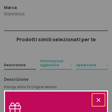
Marca
Eksperience
Prodotti simili selezionati per te
Informazioni
Descrizione
aggiuntive
Spedizione
Descrizione
Principi Attivi Di Origine Marina:
Maris Acqua, ossia acqua di origine marina, in grado di
favorire il rafforzamento dell’epidermide;
Estratto di Fucus Vesiculosous, ideale per purificare in