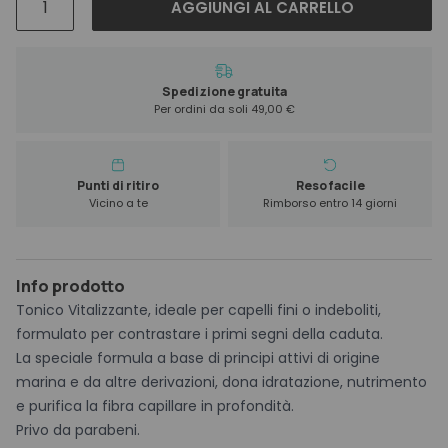
AGGIUNGI AL CARRELLO
Anti
Hair
Loss
Tonic
Spedizione gratuita
Per ordini da soli 49,00 €
125
ml
quantità
Punti di ritiro
Reso facile
Vicino a te
Rimborso entro 14 giorni
Info prodotto
Tonico Vitalizzante, ideale per capelli fini o indeboliti,
formulato per contrastare i primi segni della caduta.
La speciale formula a base di principi attivi di origine
marina e da altre derivazioni, dona idratazione, nutrimento
e purifica la fibra capillare in profondità.
Privo da parabeni.