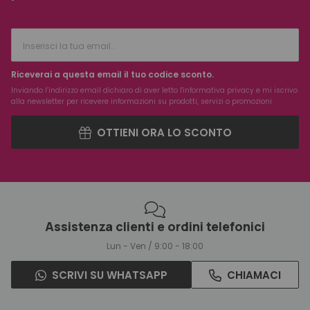
Riceverai a questa email il tuo codice sconto.
Inviando l’indirizzo email dichiaro di aver letto l'
informativa privacy
e mi iscrivo
alla newsletter per ricevere informazioni su prodotti, servizi o promozioni
OTTIENI ORA LO SCONTO
Assistenza clienti e ordini telefonici
Lun - Ven / 9:00 - 18:00
SCRIVI SU WHATSAPP
CHIAMACI