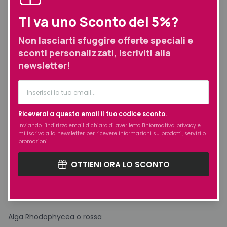
Formula scientificamente testata
Ti va uno Sconto del 5%?
Formula scientificamente testata
Dermatologicamente testato.
Non lasciarti sfuggire offerte speciali e
sconti personalizzati, iscriviti alla
PRINCIPALI INGREDIENTI
newsletter!
Gli ingredienti possono variare. fare riferimento alla lista
ingredienti sul packaging del prodotto per essere sempre a
conoscenza degli aggiornamenti
Riceverai a questa email il tuo codice sconto.
Inviando l’indirizzo email dichiaro di aver letto l'
informativa privacy
e
ORIGINE MARINA:
mi iscrivo alla newsletter per ricevere informazioni su prodotti, servizi o
promozioni
Maris Aqua (acqua di mare)
OTTIENI ORA LO SCONTO
Estratto di Fucus Vesiculosus combinato con proteine
dell’actina idrolizzate
Alga Rhodophycea o rossa