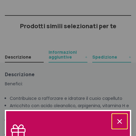
Prodotti simili selezionati per te
Informazioni
Descrizione
aggiuntive
Spedizione
Descrizione
Benefici:
Contribuisce a rafforzare e idratare il cuoio capelluto
Arricchito con acido oleanolico, arpigenina, vitamina H e
Swertia Japonica
Formula con estratto di luppolo e rosmarino dalle
proprietà antiossidanti e anticaduta
Contribuisce a prevenire i segni della caduta dei capelli