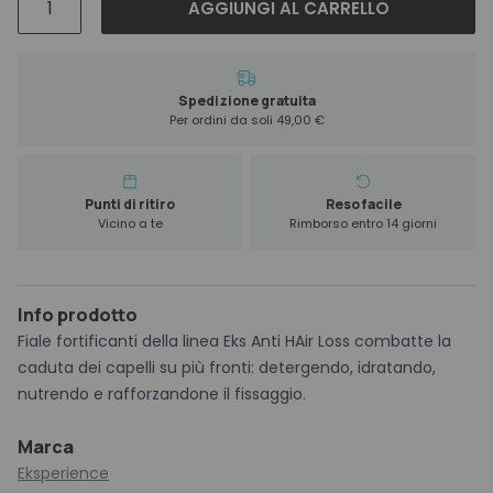
AGGIUNGI AL CARRELLO
Anti
Hair
Loss
Sos
Spedizione gratuita
Per ordini da soli 49,00 €
Lozione
12
x
7
Punti di ritiro
Reso facile
Vicino a te
Rimborso entro 14 giorni
ml
quantità
Info prodotto
Fiale fortificanti della linea Eks Anti HAir Loss combatte la
caduta dei capelli su più fronti: detergendo, idratando,
nutrendo e rafforzandone il fissaggio.
Marca
Eksperience