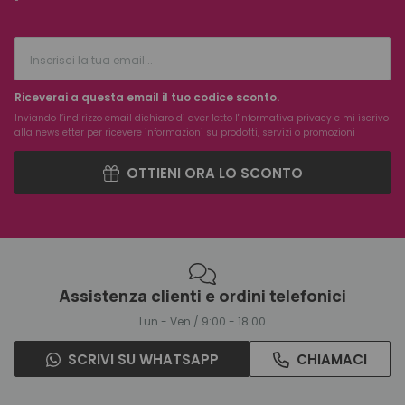
Riceverai a questa email il tuo codice sconto.
Inviando l’indirizzo email dichiaro di aver letto l'
informativa privacy
e mi iscrivo
alla newsletter per ricevere informazioni su prodotti, servizi o promozioni
OTTIENI ORA LO SCONTO
Assistenza clienti e ordini telefonici
Lun - Ven / 9:00 - 18:00
SCRIVI SU WHATSAPP
CHIAMACI