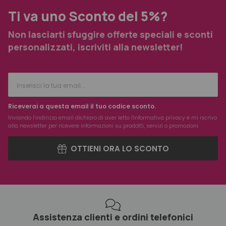
Ti va uno Sconto del 5%?
Non lasciarti sfuggire offerte speciali e sconti
personalizzati, iscriviti alla newsletter!
Riceverai a questa email il tuo codice sconto.
Inviando l’indirizzo email dichiaro di aver letto l'
informativa privacy
e mi iscrivo
alla newsletter per ricevere informazioni su prodotti, servizi o promozioni
OTTIENI ORA LO SCONTO
Assistenza clienti e ordini telefonici