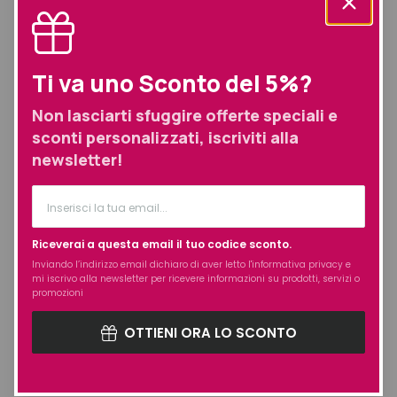
Bagnoschiuma
Bagnoschiuma Solido
Rivitalizzante 15 gr
Vellutante 15 gr
DETERGENTE SOLIDO CORPO
BAGNO SCHIUMA SOLIDO
RIVITALIZZANTE
VELLUTANTE
Ti va uno Sconto del 5%?
2,95
€
2,95
€
Non lasciarti sfuggire offerte speciali e
sconti personalizzati, iscriviti alla
newsletter!
Riceverai a questa email il tuo codice sconto.
Inviando l’indirizzo email dichiaro di aver letto l'
informativa privacy
e
mi iscrivo alla newsletter per ricevere informazioni su prodotti, servizi o
promozioni
OTTIENI ORA LO SCONTO
Officina Naturae Sapone
Alla Mela Cotogna E
Calendula 100 gr
SAPONE PER PELLI DELICATE