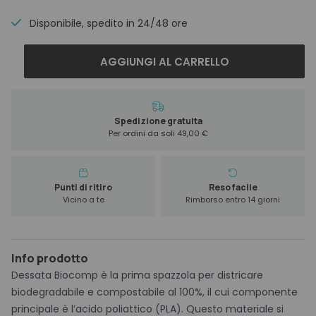
Disponibile, spedito in 24/48 ore
Dessata
AGGIUNGI AL CARRELLO
Biocomp
Spazzola
100%
Biodegradabile
Spedizione gratuita
Per ordini da soli 49,00 €
E
Compostabile
quantità
Punti di ritiro
Reso facile
Vicino a te
Rimborso entro 14 giorni
Info prodotto
Dessata Biocomp è la prima spazzola per districare
biodegradabile e compostabile al 100%, il cui componente
principale è l’acido poliattico (PLA). Questo materiale si