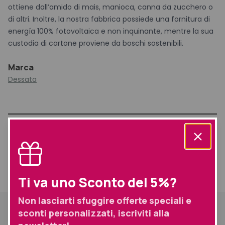
ottiene dall’amido di mais, manioca, canna da zucchero o
di altri. Inoltre, la nostra fabbrica possiede una fornitura di
energía 100% fotovoltaica e non inquinante, mentre la sua
custodia di cartone proviene da boschi sostenibili.
Marca
Dessata
Prodotti simili selezionati per te
Informazioni
Ti va uno Sconto del 5%?
Descrizione
aggiuntive
Spedizione
Non lasciarti sfuggire offerte speciali e
Descrizione
sconti personalizzati, iscriviti alla