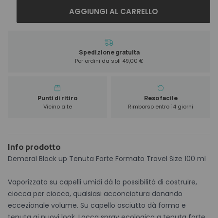
Demeral
AGGIUNGI AL CARRELLO
Block
Up
Lacca
Tenuta
Spedizione gratuita
Per ordini da soli 49,00 €
Forte
Travel
Size
100
Punti di ritiro
Reso facile
Vicino a te
Rimborso entro 14 giorni
ml
quantità
Info prodotto
Demeral Block up Tenuta Forte Formato Travel Size 100 ml
Vaporizzata su capelli umidi dà la possibilità di costruire,
ciocca per ciocca, qualsiasi acconciatura donando
eccezionale volume. Su capello asciutto dà forma e
tenuta ai nuovi look. Lacca spray ecologica a tenuta forte,