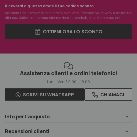
Riceverai a questa email il tuo codice sconto.
Inviando l’indirizzo email dichiaro di aver letto l'
informativa privacy
e mi iscrivo
alla newsletter per ricevere informazioni su prodotti, servizi o promozioni
OTTIENI ORA LO SCONTO
Assistenza clienti e ordini telefonici
Lun - Ven / 9:00 - 18:00
SCRIVI SU WHATSAPP
CHIAMACI
Info per l’acquisto
Recensioni clienti