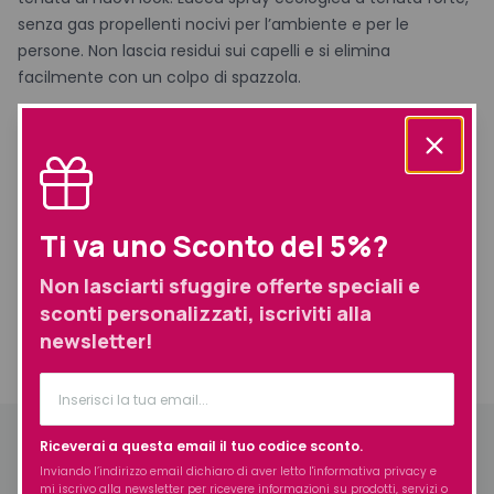
senza gas propellenti nocivi per l’ambiente e per le
persone. Non lascia residui sui capelli e si elimina
facilmente con un colpo di spazzola.
Marca
Demeral professional
Ti va uno Sconto del 5%?
Prodotti simili selezionati per te
Non lasciarti sfuggire offerte speciali e
sconti personalizzati, iscriviti alla
newsletter!
Informazioni
Descrizione
aggiuntive
Spedizione
Descrizione
Riceverai a questa email il tuo codice sconto.
Inviando l’indirizzo email dichiaro di aver letto l'
informativa privacy
e
UTILIZZO
mi iscrivo alla newsletter per ricevere informazioni su prodotti, servizi o