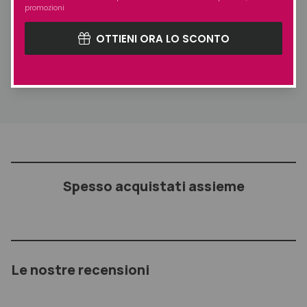
promozioni
Spruzzare a 20-25 cm dai capelli in modo direzionale per
OTTIENI ORA LO SCONTO
avere un fissaggio più sostenuto nella parte interessata a
pioggia per un effetto uniforme sulla capigliatura alla
radice per un effetto volume.
Spesso acquistati assieme
Le nostre recensioni