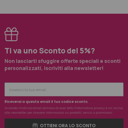
Ti va uno Sconto del 5%?
Non lasciarti sfuggire offerte speciali e sconti
personalizzati, iscriviti alla newsletter!
Riceverai a questa email il tuo codice sconto.
Inviando l’indirizzo email dichiaro di aver letto l'
informativa privacy
e mi iscrivo
alla newsletter per ricevere informazioni su prodotti, servizi o promozioni
OTTIENI ORA LO SCONTO