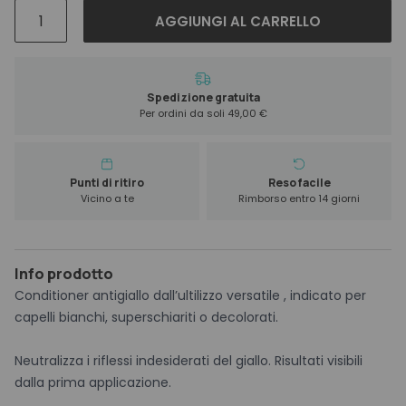
Demeral
AGGIUNGI AL CARRELLO
Beauty
Drink
Pure
Silver
Spedizione gratuita
Per ordini da soli 49,00 €
Conditioner
1000
ml
quantità
Punti di ritiro
Reso facile
Vicino a te
Rimborso entro 14 giorni
Info prodotto
Conditioner antigiallo dall’ultilizzo versatile , indicato per
capelli bianchi, superschiariti o decolorati.
Neutralizza i riflessi indesiderati del giallo. Risultati visibili
dalla prima applicazione.