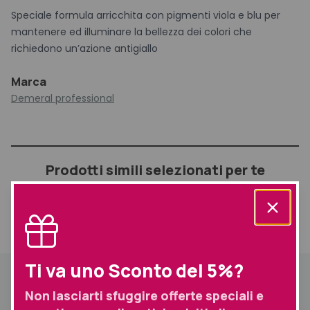
Speciale formula arricchita con pigmenti viola e blu per
mantenere ed illuminare la bellezza dei colori che
richiedono un’azione antigiallo
Marca
Demeral professional
Prodotti simili selezionati per te
Informazioni
Descrizione
aggiuntive
Spedizione
Ti va uno Sconto del 5%?
Descrizione
Non lasciarti sfuggire offerte speciali e
I Capelli risultano più luminosi, lucidi e dal colore brillante ed