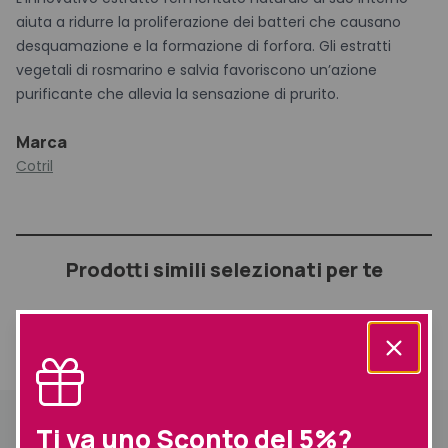
aiuta a ridurre la proliferazione dei batteri che causano
desquamazione e la formazione di forfora. Gli estratti
vegetali di rosmarino e salvia favoriscono un’azione
purificante che allevia la sensazione di prurito.
Marca
Cotril
Prodotti simili selezionati per te
Informazioni
Descrizione
aggiuntive
Spedizione
Descrizione
Ti va uno Sconto del 5%?