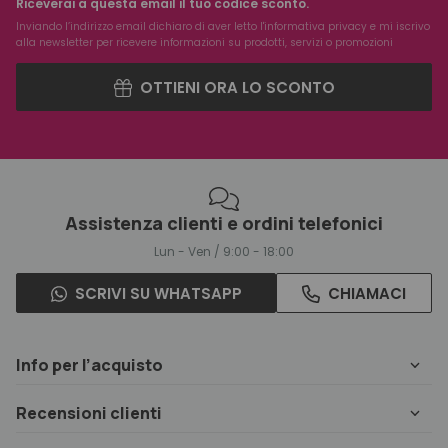
Riceverai a questa email il tuo codice sconto.
Inviando l’indirizzo email dichiaro di aver letto l'
informativa privacy
e mi iscrivo
alla newsletter per ricevere informazioni su prodotti, servizi o promozioni
OTTIENI ORA LO SCONTO
Assistenza clienti e ordini telefonici
Lun - Ven / 9:00 - 18:00
SCRIVI SU WHATSAPP
CHIAMACI
Info per l’acquisto
Recensioni clienti