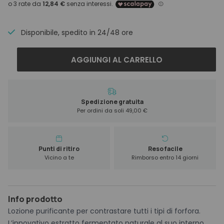
price
price
was:
is:
42,80 €.
38,52 €.
Disponibile, spedito in 24/48 ore
Cotril
AGGIUNGI AL CARRELLO
Purity
Anti
Dandruff
Scalp
Spedizione gratuita
Per ordini da soli 49,00 €
Lotion
125
ml
quantità
Punti di ritiro
Reso facile
Vicino a te
Rimborso entro 14 giorni
Info prodotto
Lozione purificante per contrastare tutti i tipi di forfora.
L’innovativo estratto fermentato naturale al suo interno