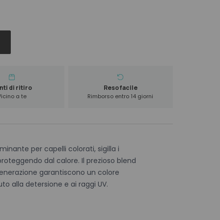
ti di ritiro
Reso facile
Vicino a te
Rimborso entro 14 giorni
nante per capelli colorati, sigilla i
 proteggendo dal calore. Il prezioso blend
 generazione garantiscono un colore
to alla detersione e ai raggi UV.