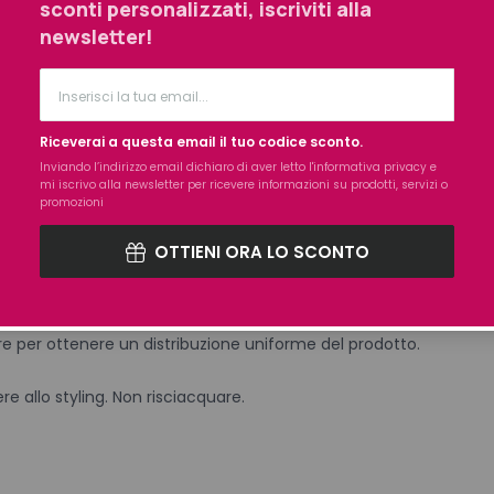
sconti personalizzati, iscriviti alla
 polimero protettivo: protettivo dal calore, rinforzante, districan
newsletter!
y color: protettivo del colore, dona corpo e volume
ratto dai semi di chia: fonte di proteine, rinforzante, previene lo
Riceverai a questa email il tuo codice sconto.
ento del colore
Inviando l’indirizzo email dichiaro di aver letto l'
informativa privacy
e
mi iscrivo alla newsletter per ricevere informazioni su prodotti, servizi o
promozioni
kukui: rigenerante, ristrutturante, riparatore
OTTIENI ORA LO SCONTO
 shampoo e la maschera vaporizzare sui capelli umidi su lunghe
re per ottenere un distribuzione uniforme del prodotto.
e allo styling. Non risciacquare.