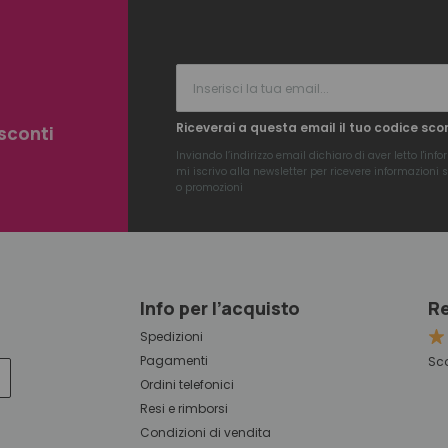
Riceverai a questa email il tuo codice sco
 sconti
Inviando l’indirizzo email dichiaro di aver letto l'
info
mi iscrivo alla newsletter per ricevere informazioni su
o promozioni
Info per l’acquisto
Re
Spedizioni
Pagamenti
Sco
Ordini telefonici
Resi e rimborsi
Condizioni di vendita