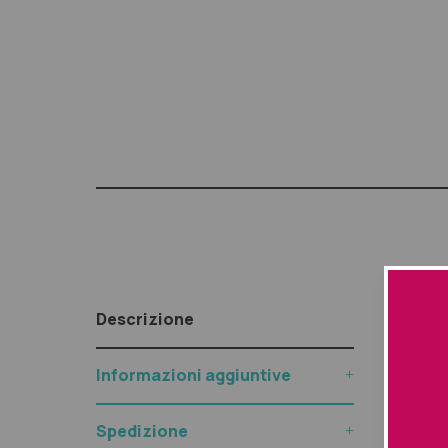
Descr
Descrizione
Quessto
Informazioni aggiuntive
colore p
Principi
Spedizione