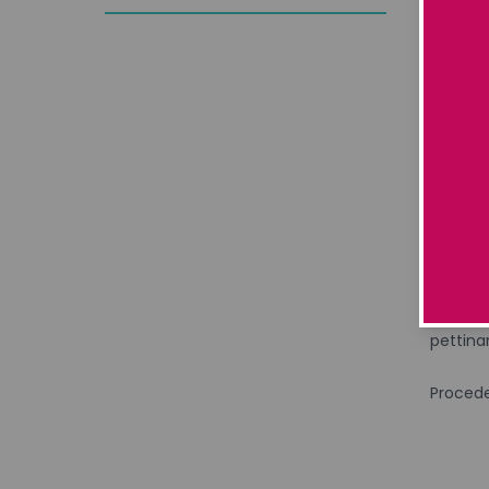
Speciale
Eternit
Olio est
sbiadim
Olio di 
Utilizzo:
Dopo lo
pettina
Proceder