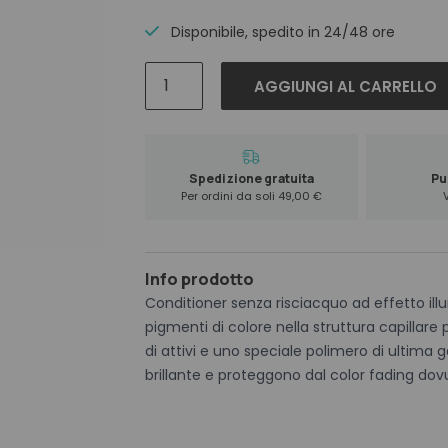
was:
is:
29,50 €.
26,55 €.
Disponibile, spedito in 24/48 ore
Cotril
AGGIUNGI AL CARRELLO
Colorlife
Leave
In
Spray
Spedizione gratuita
Pun
200
Per ordini da soli 49,00 €
ml
quantità
Info prodotto
Conditioner senza risciacquo ad effetto illumi
pigmenti di colore nella struttura capillare
di attivi e uno speciale polimero di ultima
brillante e proteggono dal color fading dovu