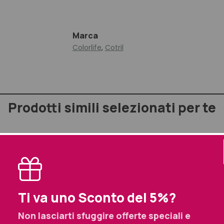
Marca
Colorlife
,
Cotril
Prodotti simili selezionati per te
izione
 prodotto assicura protezione dal calore di piastre e phon e pro
er capelli morbidi, lucenti e sani.
Ti va uno Sconto del 5%?
 attivi e proprietà:
Non lasciarti sfuggire offerte speciali e