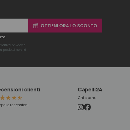
OTTIENI ORA LO SCONTO
nto.
rmativa privacy
e
 prodotti, servizi
censioni clienti
Capelli24
Chi siamo
pri le recensioni