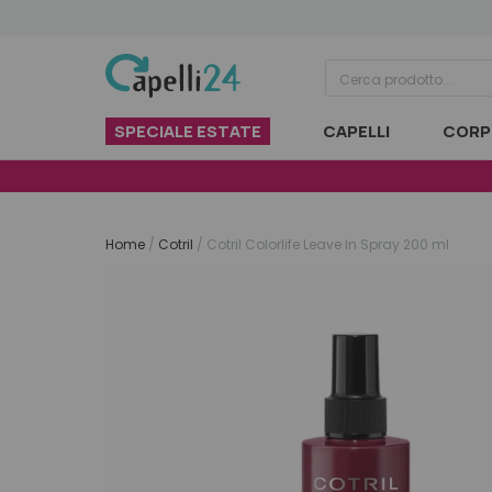
Vai al contenuto
SPECIALE ESTATE
CAPELLI
CORP
Home
/
Cotril
/
Cotril Colorlife Leave In Spray 200 ml