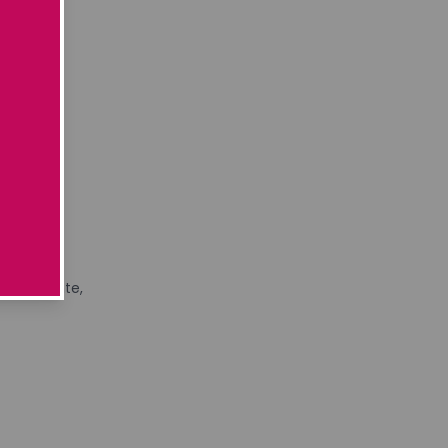
te
zze e punte,