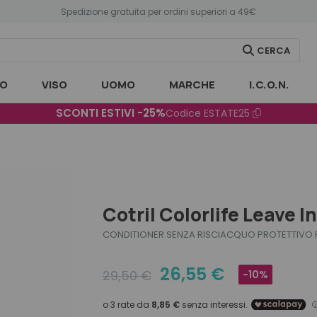
Spedizione gratuita per ordini superiori a 49€
CERCA
O
VISO
UOMO
MARCHE
I.C.O.N.
SCONTI ESTIVI -25%
Codice
ESTATE25
Cotril Colorlife Leave I
CONDITIONER SENZA RISCIACQUO PROTETTIVO P
26,55
€
29,50
€
-10%
Original
Current
price
price