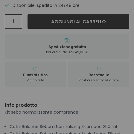
67,10 €.
60,39 €.
Disponibile, spedito in 24/48 ore
Cotril
AGGIUNGI AL CARRELLO
Balance
Kit
Sebum
Normalizing
Spedizione gratuita
Per ordini da soli 49,00 €
quantità
Punti di ritiro
Reso facile
Vicino a te
Rimborso entro 14 giorni
Info prodotto
Kit sebo normalizzante comprende:
Cotril Balance Sebum Normalizing Shampoo 250 ml
Cotril Balance Sebum Normalizing Scalp Lotion 125 ml