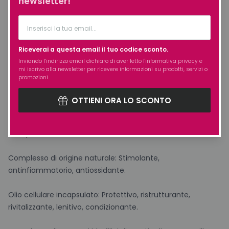
newsletter!
Complesso sebo regolatore: purifica e regola la produzione
di sebo.
Riceverai a questa email il tuo codice sconto.
– Lozione riequilibrante per regolare la produzione di sebo
Inviando l’indirizzo email dichiaro di aver letto l'
informativa privacy
e
mi iscrivo alla newsletter per ricevere informazioni su prodotti, servizi o
in eccesso, il complesso sebo-regolatore favorisce
promozioni
l’inibizione dell’enzima responsabile della secrezione
sebacea e ne ripristina il corretto funzionamento, per una
OTTIENI ORA LO SCONTO
sensazione di pulizia e leggerezza sulla cute.
Composizione:
Complesso di origine naturale: Stimolante,
antinfiammatorio, antiossidante.
Olio cellulare incapsulato: Protettivo, ristrutturante,
rivitalizzante, lenitivo, condizionante.