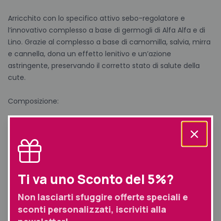
Arricchito con lo specifico attivo sebo-regolatore e
l’innovativo complesso a base di germogli di Alfa Alfa e di
Lino. Grazie al complesso a base di camomilla, salvia, mirra
e cannella, dona un effetto lenitivo e un’azione
astringente, preservando il corretto stato di salute della
cute.
Composizione:
Complesso di origine naturale: Stimolante,
antinfiammatorio, antiossidante.
Olio cellulare incapsulato: Protettivo, ristrutturante,
rivitalizzante, lenitivo, condizionante.
Ti va uno Sconto del 5%?
Complesso dio estratti idrofilici di caprifoglio, camomilla,
Non lasciarti sfuggire offerte speciali e
savia, mirra, cannella, echinacea e liquirizia: lenitivo,
sconti personalizzati, iscriviti alla
astringente, rigenerativo e antimicrobico.