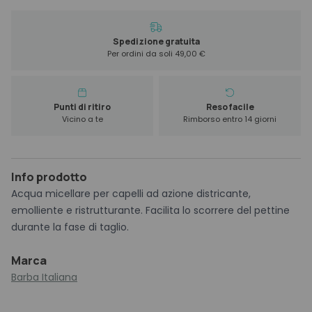
Soave
150
ml
Spedizione gratuita
Per ordini da soli 49,00 €
quantità
Punti di ritiro
Reso facile
Vicino a te
Rimborso entro 14 giorni
Info prodotto
Acqua micellare per capelli ad azione districante,
emolliente e ristrutturante. Facilita lo scorrere del pettine
durante la fase di taglio.
Marca
Barba Italiana