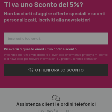
Ti va uno Sconto del 5%?
Non lasciarti sfuggire offerte speciali e sconti
personalizzati, iscriviti alla newsletter!
Riceverai a questa email il tuo codice sconto.
Inviando l’indirizzo email dichiaro di aver letto l'
informativa privacy
e mi iscrivo
alla newsletter per ricevere informazioni su prodotti, servizi o promozioni
OTTIENI ORA LO SCONTO
Assistenza clienti e ordini telefonici
Lun - Ven / 9:00 - 18:00