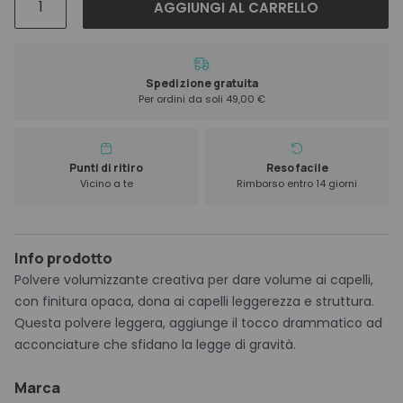
AGGIUNGI AL CARRELLO
Crew
Style
Boost
Powder
Spedizione gratuita
Per ordini da soli 49,00 €
10
g
quantità
Punti di ritiro
Reso facile
Vicino a te
Rimborso entro 14 giorni
Info prodotto
Polvere volumizzante creativa per dare volume ai capelli,
con finitura opaca, dona ai capelli leggerezza e struttura.
Questa polvere leggera, aggiunge il tocco drammatico ad
acconciature che sfidano la legge di gravità.
Marca