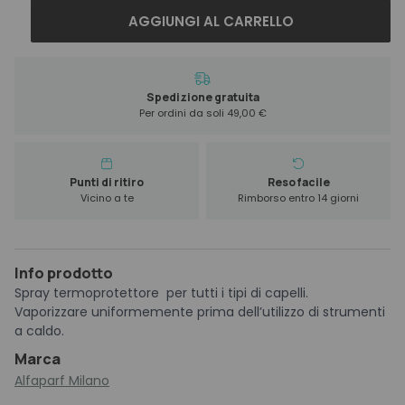
Alfaparf
AGGIUNGI AL CARRELLO
Semi
Di
Lino
Thermal
Spedizione gratuita
Per ordini da soli 49,00 €
Protector
300
ml
quantità
Punti di ritiro
Reso facile
Vicino a te
Rimborso entro 14 giorni
Info prodotto
Spray termoprotettore per tutti i tipi di capelli.
Vaporizzare uniformemente prima dell’utilizzo di strumenti
a caldo.
Marca
Alfaparf Milano