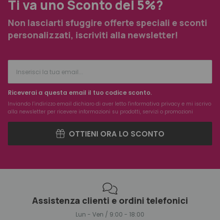
Ti va uno Sconto del 5%?
Non lasciarti sfuggire offerte speciali e sconti
personalizzati, iscriviti alla newsletter!
Riceverai a questa email il tuo codice sconto.
Inviando l’indirizzo email dichiaro di aver letto l'
informativa privacy
e mi iscrivo
alla newsletter per ricevere informazioni su prodotti, servizi o promozioni
OTTIENI ORA LO SCONTO
Assistenza clienti e ordini telefonici
Lun - Ven / 9:00 - 18:00