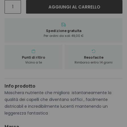
Alfaparf
AGGIUNGI AL CARRELLO
Semi
Di
Lino
Moisture
Spedizione gratuita
Per ordini da soli 49,00 €
Nutritive
Mask
200
ml
Punti di ritiro
Reso facile
Vicino a te
Rimborso entro 14 giorni
quantità
Info prodotto
Maschera nutriente che migliora istantaneamente la
qualità dei capelli che diventano soffici , facilmente
districabil e incredibilmente lucenti mantenendo un
leggerezza fantastica
Marca