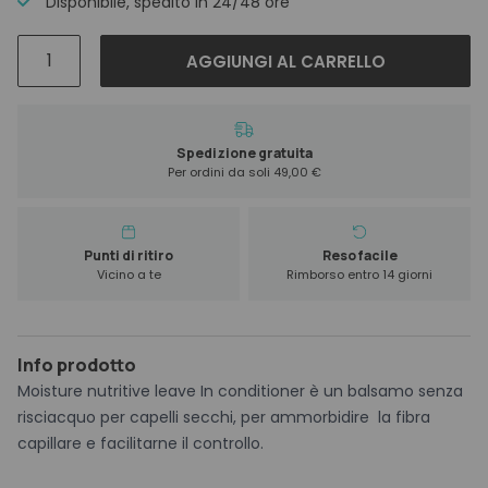
Disponibile, spedito in 24/48 ore
Alfaparf
AGGIUNGI AL CARRELLO
Semi
Di
Lino
Moisture
Spedizione gratuita
Per ordini da soli 49,00 €
Nutritive
Leave-
In
Conditioner
Punti di ritiro
Reso facile
Vicino a te
Rimborso entro 14 giorni
200
ml
quantità
Info prodotto
Moisture nutritive leave In conditioner è un balsamo senza
risciacquo per capelli secchi, per ammorbidire la fibra
capillare e facilitarne il controllo.