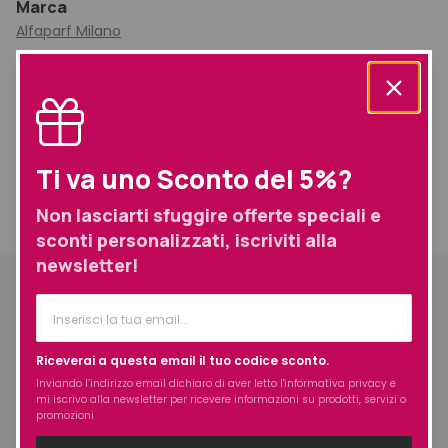
Marca
Alfaparf Milano
Prodotti simili selezionati per te
Ti va uno Sconto del 5%?
Non lasciarti sfuggire offerte speciali e
Informazioni
Descrizione
aggiuntive
Spedizione
sconti personalizzati, iscriviti alla
newsletter!
Descrizione
La formula idratante Semi di Lino Moisture è arricchita con
Urban Defence Complex, per proteggere i capelli
Riceverai a questa email il tuo codice sconto.
dall’inquinamento atmosferico, con Shine Fix Complex, per
Inviando l’indirizzo email dichiaro di aver letto l'
informativa privacy
e
una chioma brillante tutta la giornata, con Color Fix
mi iscrivo alla newsletter per ricevere informazioni su prodotti, servizi o
promozioni
Complex, ideale per proteggere il colore dei capelli e con
Nutri-Zuccheri, delle micro molecole idratanti estratte dal