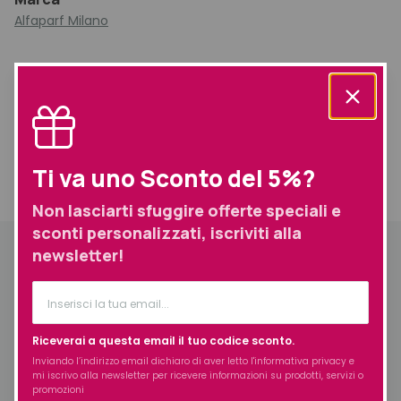
Alfaparf Milano
Prodotti simili selezionati per te
Ti va uno Sconto del 5%?
Informazioni
Descrizione
aggiuntive
Spedizione
Non lasciarti sfuggire offerte speciali e
sconti personalizzati, iscriviti alla
newsletter!
Descrizione
La formula dei prodotti Semi di Lino reconstruction è
arricchita con la tecnologia Urban Defence Complex, per
proteggere i capelli dall’inquinamento con lo Shine Fix
Riceverai a questa email il tuo codice sconto.
Complex e Color Fix Complex, ideali per una chioma dal
Inviando l’indirizzo email dichiaro di aver letto l'
informativa privacy
e
colore brillante e con la tecnologia Cortex Repair, una
mi iscrivo alla newsletter per ricevere informazioni su prodotti, servizi o
combinazione di attivi naturali ricchi di Silicio dall’azione
promozioni