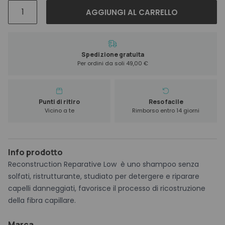
Alfaparf
AGGIUNGI AL CARRELLO
New
Reconstruction
Reparative
Low
Spedizione gratuita
Per ordini da soli 49,00 €
Shampoo
1000
ml
quantità
Punti di ritiro
Reso facile
Vicino a te
Rimborso entro 14 giorni
Info prodotto
Reconstruction Reparative Low è uno shampoo senza
solfati, ristrutturante, studiato per detergere e riparare
capelli danneggiati, favorisce il processo di ricostruzione
della fibra capillare.
Marca