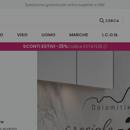
Spedizione gratuita per ordini superiori a 49€
CERCA
O
VISO
UOMO
MARCHE
I.C.O.N.
SCONTI ESTIVI -25%
Codice
ESTATE25
re
 lo sconto