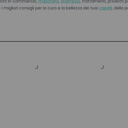
odotti in commercio,
maschere
,
shampoo
, trattamenti, prodotti pe
migliori consigli per la cura e la bellezza dei tuoi
capelli
, della p