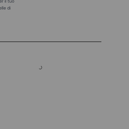
r il tuo
elle di