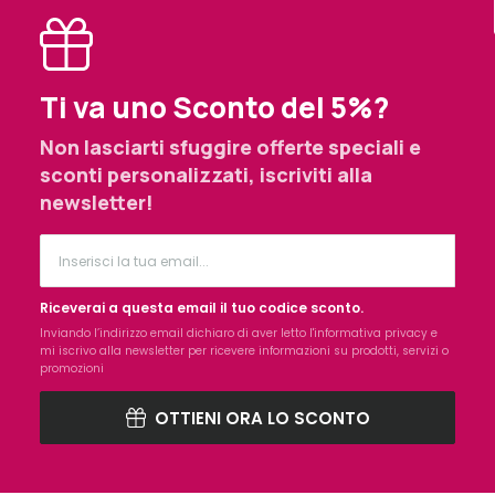
Ti va uno Sconto del 5%?
Non lasciarti sfuggire offerte speciali e
sconti personalizzati, iscriviti alla
newsletter!
Riceverai a questa email il tuo codice sconto.
Inviando l’indirizzo email dichiaro di aver letto l'
informativa privacy
e
mi iscrivo alla newsletter per ricevere informazioni su prodotti, servizi o
promozioni
OTTIENI ORA LO SCONTO