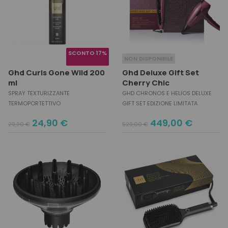
SCONTO 17%
NON DISPONIBILE
Ghd Curls Gone Wild 200
Ghd Deluxe Gift Set
ml
Cherry Chic
SPRAY TEXTURIZZANTE
GHD CHRONOS E HELIOS DELUXE
TERMOPORTETTIVO
GIFT SET EDIZIONE LIMITATA
Original
Current
Original
Current
24,90
€
449,00
€
29,90
€
529,00
€
price
price
price
price
was:
is:
was:
is:
29,90 €.
24,90 €.
529,00 €.
449,00 €.