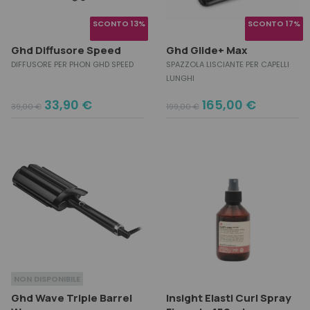
SCONTO 13%
SCONTO 17%
Ghd Diffusore Speed
Ghd Glide+ Max
DIFFUSORE PER PHON GHD SPEED
SPAZZOLA LISCIANTE PER CAPELLI
LUNGHI
Original
Current
Original
Current
33,90
€
165,00
€
39,00
€
199,00
€
price
price
price
price
was:
is:
was:
is:
39,00 €.
33,90 €.
199,00 €.
165,00 €.
NON DISPONIBILE
Ghd Wave Triple Barrel
Insight Elasti Curl Spray