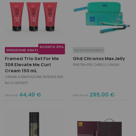
SCONTO 20%
SPEDIZIONE GRATUITA
NON DISPONIBILE
Framesi Trio Set For Me
Ghd Chronos Max Jelly
308 Elevate Me Curl
PIASTRA PER CAPELLI LUNGHI
Cream 150 mL
CREMA A IDRATAZIONE INTENSA PER
RICCI DEFINITI
Original
Current
Original
Current
44,40
€
295,00
€
55,50
€
389,00
€
price
price
price
price
was:
is:
was:
is:
55,50 €.
44,40 €.
389,00 €.
295,00 €.