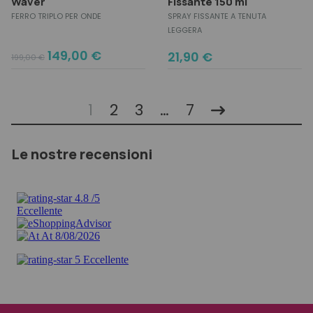
Waver
Fissante 150 ml
FERRO TRIPLO PER ONDE
SPRAY FISSANTE A TENUTA
LEGGERA
Original
Current
149,00
€
21,90
€
199,00
€
price
price
was:
is:
199,00 €.
149,00 €.
1
2
3
…
7
Le nostre recensioni