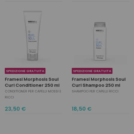
price
price
price
price
was:
is:
was:
is:
54,50 €.
49,00 €.
38,00 €.
35,00 €.
SPEDIZIONE GRATUITA
SPEDIZIONE GRATUITA
Framesi Morphosis Soul
Framesi Morphosis Soul
Curl Conditioner 250 ml
Curl Shampoo 250 ml
CONDITIONER PER CAPELLI MOSSI E
SHAMPOO PER CAPELLI RICCI
RICCI
23,50
€
18,50
€