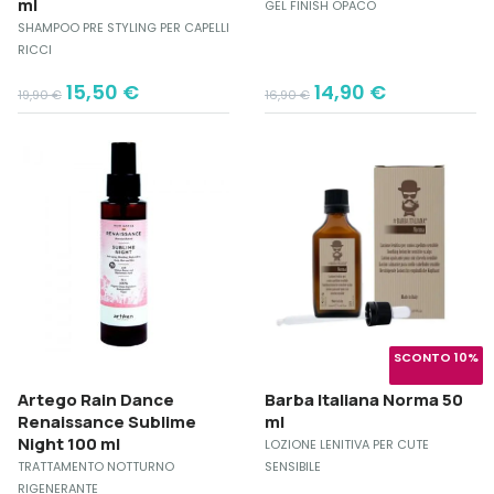
ml
GEL FINISH OPACO
SHAMPOO PRE STYLING PER CAPELLI
RICCI
Original
Current
Original
Current
15,50
€
14,90
€
19,90
€
16,90
€
price
price
price
price
was:
is:
was:
is:
19,90 €.
15,50 €.
16,90 €.
14,90 €.
SCONTO 10%
Artego Rain Dance
Barba Italiana Norma 50
Renaissance Sublime
ml
Night 100 ml
LOZIONE LENITIVA PER CUTE
TRATTAMENTO NOTTURNO
SENSIBILE
RIGENERANTE