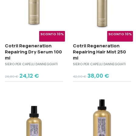
SCONTO 10%
SCONTO 10%
Cotril Regeneration
Cotril Regeneration
Repairing Dry Serum 100
Repairing Hair Mist 250
ml
ml
SIERO PER CAPELLI DANNEGGIATI
SIERO PER CAPELLI DANNEGGIATI
Original
Current
Original
Current
24,12
€
38,00
€
26,80
€
42,00
€
price
price
price
price
was:
is:
was:
is:
26,80 €.
24,12 €.
42,00 €.
38,00 €.