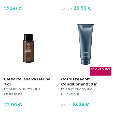
Original
Current
26,90
€
22,50
€
30,00
€
price
price
was:
is:
30,00 €.
26,90 €.
SCONTO 10%
Barba Italiana Passerina
Cotril Freedom
7 gr
Conditioner 250 ml
POLVERE VOLUMIZZANTE E
BALSAMO QUOTIDIANO
INSPESSENTE
MULTIAZIONE
Original
Current
18,09
€
22,00
€
20,10
€
price
price