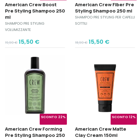
American Crew Boost
American Crew Fiber Pre
Pre Styling Shampoo 250
Styling Shampoo 250 ml
ml
SHAMPOO PRE STYLING PER CAPELLI
SHAMPOO PRE STYLING
SOTTILI
VOLUMIZZANTE
Original
Current
Original
Current
15,50
€
15,50
€
19,90
€
18,90
€
price
price
price
price
was:
is:
was:
is:
19,90 €.
15,50 €.
18,90 €.
15,50 €.
SCONTO 22%
SCONTO 12%
American Crew Forming
American Crew Matte
Pre Styling Shampoo 250
Clay Cream 150ml