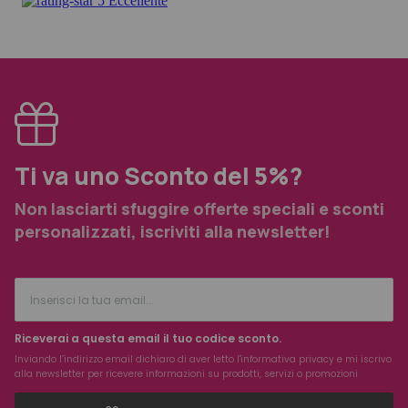
Ti va uno Sconto del 5%?
Non lasciarti sfuggire offerte speciali e sconti
personalizzati, iscriviti alla newsletter!
Riceverai a questa email il tuo codice sconto.
Inviando l’indirizzo email dichiaro di aver letto l'
informativa privacy
e mi iscrivo
alla newsletter per ricevere informazioni su prodotti, servizi o promozioni