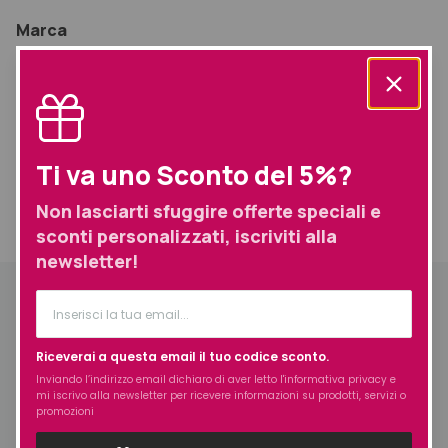
Marca
Tahe
Prodotti simili selezionati per te
Ti va uno Sconto del 5%?
Non lasciarti sfuggire offerte speciali e
sconti personalizzati, iscriviti alla
Informazioni aggiuntive
Spedizione
newsletter!
Informazioni aggiuntive
Prodotto
Styling
Riceverai a questa email il tuo codice sconto.
Esigenza
Fissaggio, Idratazione
Inviando l’indirizzo email dichiaro di aver letto l'
informativa privacy
e
mi iscrivo alla newsletter per ricevere informazioni su prodotti, servizi o
Tipologia di
promozioni
Ricci
capello/cute