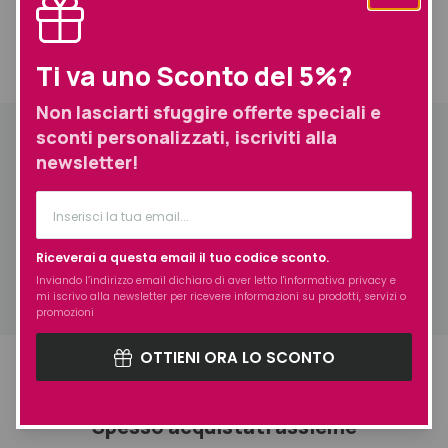
Ti va uno Sconto del 5%?
Informazioni aggiuntive
Spedizione
Non lasciarti sfuggire offerte speciali e
sconti personalizzati, iscriviti alla
Informazioni aggiuntive
newsletter!
Prodotto
Strumenti professionali
Tipologia di
Tutti i Tipi di Capelli
capello/cute
Formato
Standard
Riceverai a questa email il tuo codice sconto.
Inviando l’indirizzo email dichiaro di aver letto l'
informativa privacy
e
mi iscrivo alla newsletter per ricevere informazioni su prodotti, servizi o
promozioni
OTTIENI ORA LO SCONTO
Spesso acquistati assieme