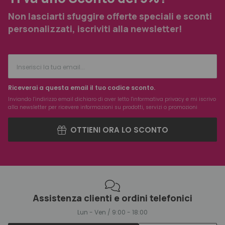
Non lasciarti sfuggire offerte speciali e sconti
personalizzati, iscriviti alla newsletter!
Riceverai a questa email il tuo codice sconto.
Inviando l’indirizzo email dichiaro di aver letto l'
informativa privacy
e mi iscrivo
alla newsletter per ricevere informazioni su prodotti, servizi o promozioni
OTTIENI ORA LO SCONTO
Assistenza clienti e ordini telefonici
Lun - Ven / 9:00 - 18:00