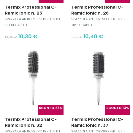
Termix Professional C-
Termix Professional C-
Ramic Ionic n. 23
Ramic Ionic n. 28
SPAZZOLA ANTICRESPO PER TUTTI I
SPAZZOLA ANTICRESPO PER TUTTI I
TIPI DI CAPELLI
TIPI DI CAPELLI
Original
Current
Original
Current
10,30
€
10,40
€
13,00
€
13,10
€
price
price
price
price
was:
is:
was:
is:
13,00 €.
10,30 €.
13,10 €.
10,40 €.
SCONTO 23%
SCONTO 13%
Termix Professional C-
Termix Professional C-
Ramic Ionic n. 32
Ramic Ionic n. 37
SPAZZOLA ANTICRESPO PER TUTTI I
SPAZZOLA ANTICRESPO PER TUTTI I