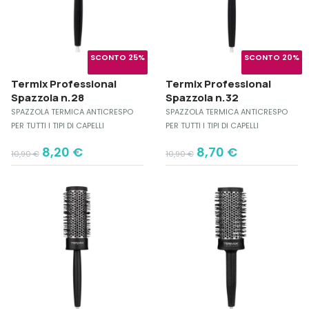
SCONTO 25%
SCONTO 20%
Termix Professional
Termix Professional
Spazzola n.28
Spazzola n.32
SPAZZOLA TERMICA ANTICRESPO
SPAZZOLA TERMICA ANTICRESPO
PER TUTTI I TIPI DI CAPELLI
PER TUTTI I TIPI DI CAPELLI
Original
Current
Original
Current
8,20
€
8,70
€
10,90
€
10,90
€
price
price
price
price
was:
is:
was:
is:
10,90 €.
8,20 €.
10,90 €.
8,70 €.