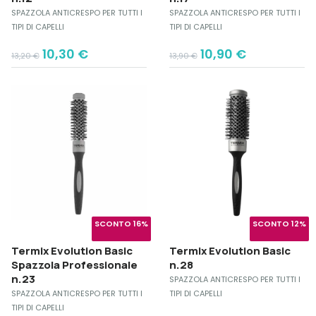
SPAZZOLA ANTICRESPO PER TUTTI I
SPAZZOLA ANTICRESPO PER TUTTI I
TIPI DI CAPELLI
TIPI DI CAPELLI
Original
Current
Original
Current
10,30
€
10,90
€
13,20
€
13,90
€
price
price
price
price
was:
is:
was:
is:
13,20 €.
10,30 €.
13,90 €.
10,90 €.
SCONTO 16%
SCONTO 12%
Termix Evolution Basic
Termix Evolution Basic
Spazzola Professionale
n.28
n.23
SPAZZOLA ANTICRESPO PER TUTTI I
SPAZZOLA ANTICRESPO PER TUTTI I
TIPI DI CAPELLI
TIPI DI CAPELLI