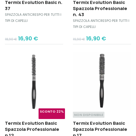
Termix Evolution Basic n.
Termix Evolution Basic
37
Spazzola Professionale
n. 43
SPAZZOLA ANTICRESPO PER TUTTI I
TIPI DI CAPELLI
SPAZZOLA ANTICRESPO PER TUTTI I
TIPI DI CAPELLI
Original
Current
Original
Current
16,90
€
16,90
€
18,90
€
19,90
€
price
price
price
price
was:
is:
was:
is:
18,90 €.
16,90 €.
19,90 €.
16,90 €.
SCONTO 22%
NON DISPONIBILE
Termix Evolution Basic
Termix Evolution Basic
Spazzola Professionale
Spazzola Professionale
n.12
n.17