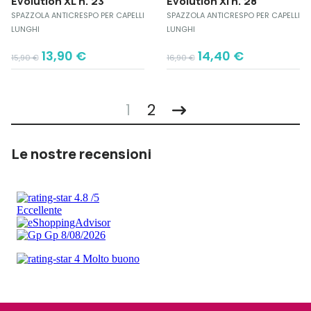
Evolution XL n. 23
Evolution Xl n. 28
SPAZZOLA ANTICRESPO PER CAPELLI
SPAZZOLA ANTICRESPO PER CAPELLI
LUNGHI
LUNGHI
Original
Current
Original
Current
13,90
€
14,40
€
15,90
€
16,90
€
price
price
price
price
was:
is:
was:
is:
15,90 €.
13,90 €.
16,90 €.
14,40 €.
1
2
Le nostre recensioni