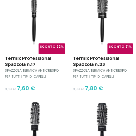
SCONTO 22%
SCONTO 21%
Termix Professional
Termix Professional
Spazzola n.17
Spazzola n.23
SPAZZOLA TERMICA ANTICRESPO
SPAZZOLA TERMICA ANTICRESPO
PER TUTTI I TIPI DI CAPELLI
PER TUTTI I TIPI DI CAPELLI
Original
Current
Original
Current
7,60
€
7,80
€
9,80
€
9,90
€
price
price
price
price
was:
is:
was:
is:
9,80 €.
7,60 €.
9,90 €.
7,80 €.