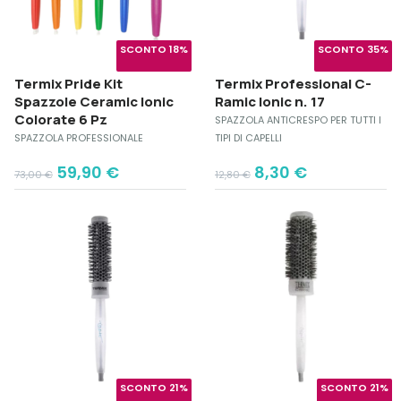
SCONTO 18%
SCONTO 35%
Termix Pride Kit
Termix Professional C-
Spazzole Ceramic Ionic
Ramic Ionic n. 17
Colorate 6 Pz
SPAZZOLA ANTICRESPO PER TUTTI I
SPAZZOLA PROFESSIONALE
TIPI DI CAPELLI
Original
Current
Original
Current
59,90
€
8,30
€
73,00
€
12,80
€
price
price
price
price
was:
is:
was:
is:
73,00 €.
59,90 €.
12,80 €.
8,30 €.
SCONTO 21%
SCONTO 21%