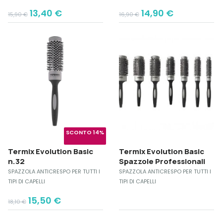
Original
Current
Original
Current
13,40
€
14,90
€
15,90
€
16,90
€
price
price
price
price
was:
is:
was:
is:
15,90 €.
13,40 €.
16,90 €.
14,90 €.
SCONTO 14%
Termix Evolution Basic
Termix Evolution Basic
n.32
Spazzole Professionali
SPAZZOLA ANTICRESPO PER TUTTI I
SPAZZOLA ANTICRESPO PER TUTTI I
TIPI DI CAPELLI
TIPI DI CAPELLI
Original
Current
15,50
€
18,10
€
price
price
was:
is: