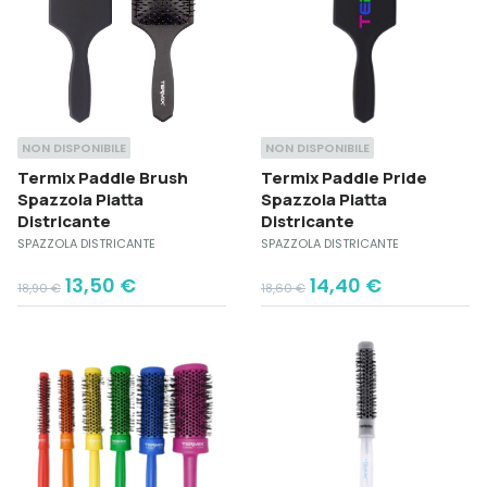
NON DISPONIBILE
NON DISPONIBILE
Termix Paddle Brush
Termix Paddle Pride
Spazzola Piatta
Spazzola Piatta
Districante
Districante
SPAZZOLA DISTRICANTE
SPAZZOLA DISTRICANTE
Original
Current
Original
Current
13,50
€
14,40
€
18,90
€
18,60
€
price
price
price
price
was:
is:
was:
is:
18,90 €.
13,50 €.
18,60 €.
14,40 €.