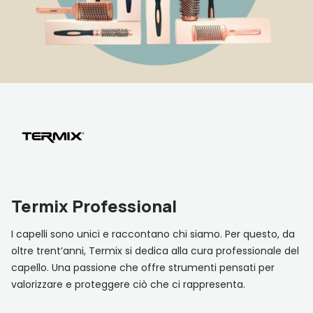
Strumenti professionali
Idratazione
Grigi e Bianchi
Physia Oli Essenziali
Kit e idee regalo
Accessori
Lavaggi frequenti
Lisci
Olaplex
Esigenza
Viso
Kit e set
Liscianti
Normali
Trucco
Scopri anche
Migliori marche
Cofanetti regalo
Protezione colore
Ricci
Esigenza
Protezione solare
Secchi
Migliori marche
Ricostruzione
Spessi
Esigenza
Scopri anche
Seboregolazione
Tipo di capelli
Migliori marche
Protezione Calore
Volumizzanti
Scopri anche
Termix Professional
Migliori marche
I capelli sono unici e raccontano chi siamo. Per questo, da
oltre trent’anni, Termix si dedica alla cura professionale del
capello. Una passione che offre strumenti pensati per
valorizzare e proteggere ciò che ci rappresenta.