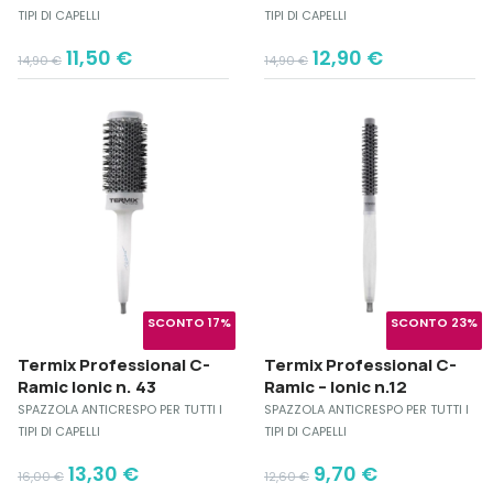
TIPI DI CAPELLI
TIPI DI CAPELLI
Original
Current
Original
Current
11,50
€
12,90
€
14,90
€
14,90
€
price
price
price
price
was:
is:
was:
is:
14,90 €.
11,50 €.
14,90 €.
12,90 €.
SCONTO 17%
SCONTO 23%
Termix Professional C-
Termix Professional C-
Ramic Ionic n. 43
Ramic – Ionic n.12
SPAZZOLA ANTICRESPO PER TUTTI I
SPAZZOLA ANTICRESPO PER TUTTI I
TIPI DI CAPELLI
TIPI DI CAPELLI
Original
Current
Original
Current
13,30
€
9,70
€
16,00
€
12,60
€