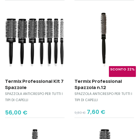
price
price
price
price
was:
is:
was:
is:
16,00 €.
13,30 €.
12,60 €.
9,70 €.
SCONTO 22%
Termix Professional Kit 7
Termix Professional
Spazzole
Spazzola n.12
SPAZZOLA ANTICRESPO PER TUTTI I
SPAZZOLA ANTICRESPO PER TUTTI I
TIPI DI CAPELLI
TIPI DI CAPELLI
Original
Current
7,60
€
56,00
€
9,80
€
price
price
was:
is:
9,80 €.
7,60 €.