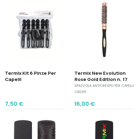
18,10 €.
15,50 €.
Termix Kit 6 Pinze Per
Termix New Evolution
Capelli
Rose Gold Edition n. 17
SPAZZOLA ANTICRESPO PER CAPELLI
CRESPI
7,50
€
16,00
€