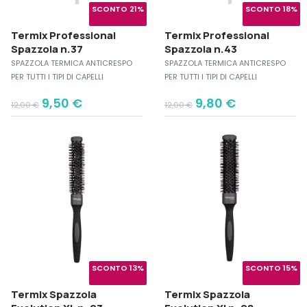
SCONTO 21%
SCONTO 18%
Termix Professional
Termix Professional
Spazzola n.37
Spazzola n.43
SPAZZOLA TERMICA ANTICRESPO
SPAZZOLA TERMICA ANTICRESPO
PER TUTTI I TIPI DI CAPELLI
PER TUTTI I TIPI DI CAPELLI
Original
Current
Original
Current
9,50
€
9,80
€
12,00
€
12,00
€
price
price
price
price
was:
is:
was:
is:
12,00 €.
9,50 €.
12,00 €.
9,80 €.
SCONTO 13%
SCONTO 15%
Termix Spazzola
Termix Spazzola