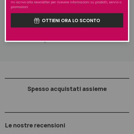
mi iscrivo alla newsletter per ricevere informazioni su prodotti, servizi o
– Capelli più morbidi
promozioni
Rilascia una fragranza irresistibile:
OTTIENI ORA LO SCONTO
NOTE DI TESTA: Pesca verde – Bergamotto – Tagete
NOTE DI CUORE: Gelsomino – Legno di Rosa – Mughetto
NOTE DI FONDO: Legno di Cedro – Ambra – Muschio
Spesso acquistati assieme
Le nostre recensioni