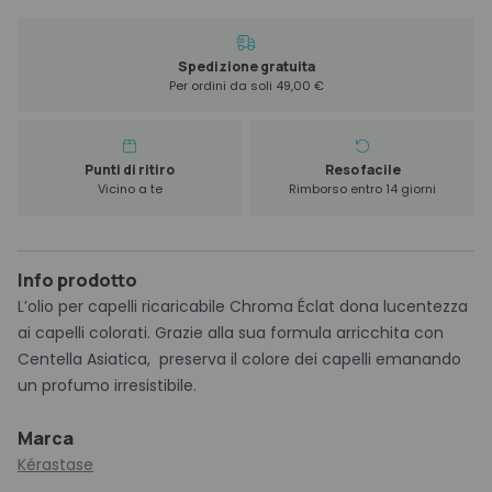
Chroma
Eclat
75
Spedizione gratuita
Per ordini da soli 49,00 €
ml
quantità
Punti di ritiro
Reso facile
Vicino a te
Rimborso entro 14 giorni
Info prodotto
L’olio per capelli ricaricabile Chroma Éclat dona lucentezza
ai capelli colorati. Grazie alla sua formula arricchita con
Centella Asiatica, preserva il colore dei capelli emanando
un profumo irresistibile.
Marca
Kérastase