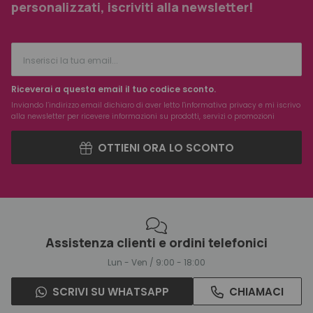
personalizzati, iscriviti alla newsletter!
Riceverai a questa email il tuo codice sconto.
Inviando l’indirizzo email dichiaro di aver letto l'
informativa privacy
e mi iscrivo
alla newsletter per ricevere informazioni su prodotti, servizi o promozioni
OTTIENI ORA LO SCONTO
Assistenza clienti e ordini telefonici
Lun - Ven / 9:00 - 18:00
SCRIVI SU WHATSAPP
CHIAMACI