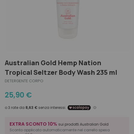
Strumenti professionali
Idratazione
Grigi e Bianchi
Physia Oli Essenziali
Kit e idee regalo
Accessori
Lavaggi frequenti
Lisci
Olaplex
Esigenza
Viso
Kit e set
Liscianti
Normali
Trucco
Scopri anche
Migliori marche
Cofanetti regalo
Protezione colore
Ricci
Esigenza
Protezione solare
Secchi
Migliori marche
Ricostruzione
Spessi
Esigenza
Scopri anche
Seboregolazione
Australian Gold Hemp Nation
Tipo di capelli
Migliori marche
Protezione Calore
Tropical Seltzer Body Wash 235 ml
Volumizzanti
Scopri anche
DETERGENTE CORPO
25,90
€
Migliori marche
EXTRA SCONTO 10%
sui prodotti Australian Gold
Sconto applicato automaticamente nel carrello spesa