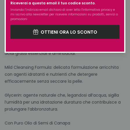
Riceverai a questa email il tuo codice sconto.
Inviando l’indirizzo email dichiaro di aver letto l'
informativa privacy
e
I polifenoli apportati dal Frutto della Passione vantano
mi iscrivo alla newsletter per ricevere informazioni su prodotti, servizi o
potenti proprietà antiossidanti; la Papaya ricca di Magnesio
promozioni
e Calcio svolge un’azione ultra-idratante.
OTTIENI ORA LO SCONTO
Pure Hemp Seed Oil: il Puro Olio di Semi garantisce
idratazione profonda grazie all’apporto super equilibrato di
acidi grassi essenziali e aminoacidi.
Mild Cleansing Formula: delicata formulazione arricchita
con agenti idratanti e nutrienti che detergere
efficacemente senza seccare la pelle.
Glycerin: agente naturale che, legandosi all’acqua, sigilla
l’umidità per una idratazione duratura che contribuisce a
prolungare l’abbronzatura.
Con Puro Olio di Semi di Canapa