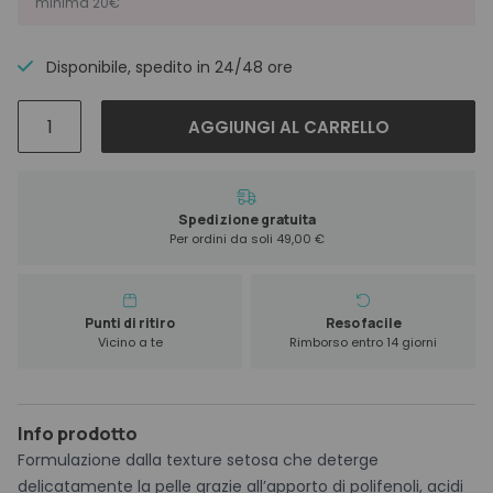
minima 20€
Disponibile, spedito in 24/48 ore
Australian
AGGIUNGI AL CARRELLO
Gold
Hemp
Nation
Tropical
Spedizione gratuita
Per ordini da soli 49,00 €
Seltzer
Body
Wash
235
Punti di ritiro
Reso facile
Vicino a te
Rimborso entro 14 giorni
ml
quantità
Info prodotto
Formulazione dalla texture setosa che deterge
delicatamente la pelle grazie all’apporto di polifenoli, acidi